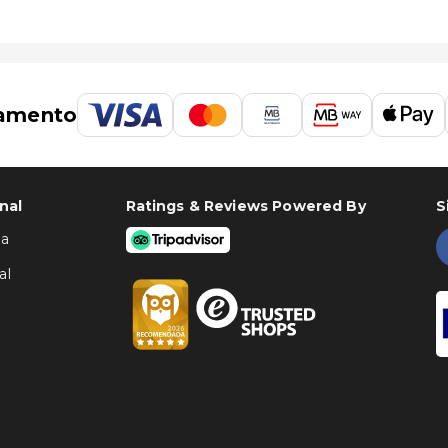
amento
nal
Ratings & Reviews Powered By
S
ha
al