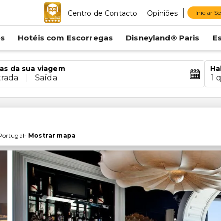
Centro de Contacto
Opiniões
Iniciar S
es
Hotéis com Escorregas
Disneyland® Paris
E
as da sua viagem
Ha
trada
|
Saída
1 
Portugal
-
Mostrar mapa