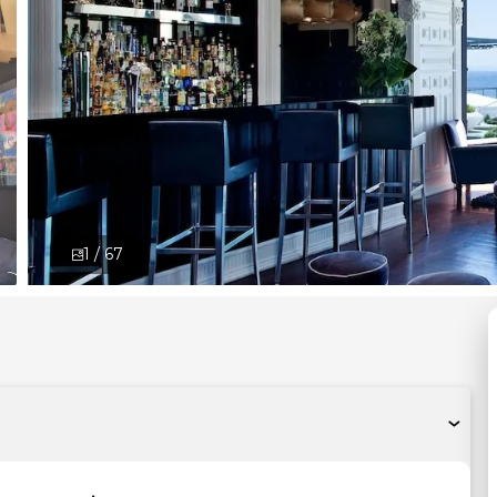
1 /
67