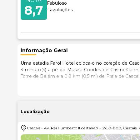
NOTA
Fabuloso
8,7
1
avaliações
Informação Geral
Uma estadia Farol Hotel coloca-o no coração de Casc
3 minuto(s) a pé de Museu Condes de Castro Guimarães. Este hotel de 5 estrelas está a 24,6 km (
Torre de Belém e a 0,8 km (0,5 mi) de Praia de Cascai
Sinta-se em casa num dos 33 quartos com decoraçã
plano. O acesso à wi-fi grátis permite-lhe ficar sem
canais por cabo. As casas de banho privativas dispõ
comodidades incluem ainda cofres e um serviço de
Localização
efetuada diária.
Cascais
-
Av. Rei Humberto II de Italia 7
-
2750-800
,
Cascais
,
Experimente uma piscina exterior e aluguer de biciclet
serviços de concierge e serviço de baby-sitter (sobret