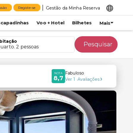
Gestão da Minha Reserva
essão
Registe-se
scapadinhas
Voo + Hotel
Bilhetes
Mais
bitação
Pesquisar
quarto. 2 pessoas
Fabuloso
NOTA
8,7
Ver
1
Avaliações