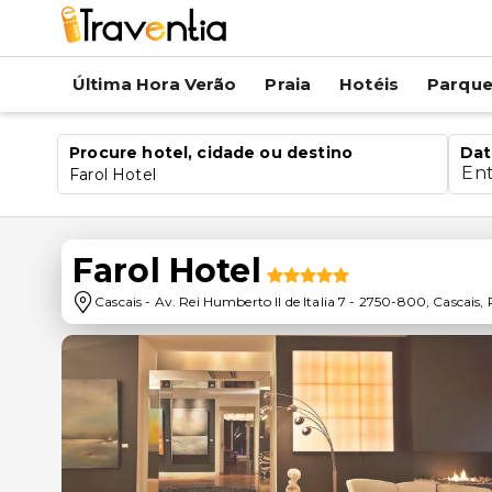
Última Hora Verão
Praia
Hotéis
Parqu
Procure hotel, cidade ou destino
Dat
En
Farol Hotel
Farol Hotel
Cascais
-
Av. Rei Humberto II de Italia 7
-
2750-800
,
Cascais
,