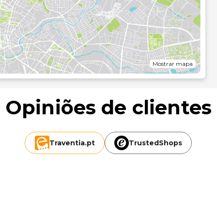
à piscina ou num dos 2 bares/lounges. Comece as suas
 grátis, servido diariamente entre as 7:30 e as 10:30.
 lobby, um serviço de limpeza a seco e uma receção aberta
tel contam-se uma zona para conferências e uma sala de
Mostrar mapa
obretaxa e há
Opiniões de clientes
ómetro mais próximo.
Traventia.
pt
TrustedShops