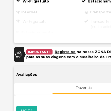
Wi-Fi gratuito
Estacionam
Internet
Transport
Wi-Fi gratuito
Transporte 
(custo adici
Estacionamento
Acessibili
Estacionamento gratuito
Acessibilid
Registe-se
na nossa ZONA DE
IMPORTANTE
quartos sel
Piscina e Bem-estar
para as suas viagens com o Mealheiro da Tr
Caminho ace
Serviços de spa no local
de rodas
Estacionam
Instalações
Avaliações
cadeira de 
Carregador/portaria
Traventia
Espaço para conferências