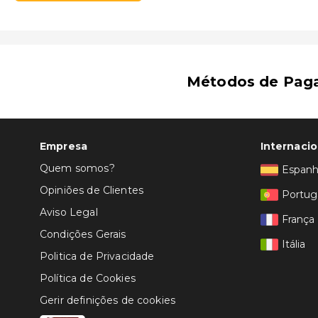
Praia da Rainha - 1,2 km/0,7 mi
Praia da Conceição - 1,4 km/0,8 mi
CascaisVilla Shopping Center - 1,5 km/0,9 mi
Praia da Duquesa - 1,5 km/0,9 mi
Mercado Municipal de Cascais - 1,6 km/1 mi
Métodos de Pag
Os aeroportos mais próximos são:
Cascais (CAT) - 17,4 km/10,8 mi
Lisboa (LIS-Humberto Delgado) - 37,3 km/23,2 mi
Empresa
Internacio
Quem somos?
Espan
Opiniões de Clientes
Portug
Aviso Legal
França
Condições Gerais
Itália
Politica de Privacidade
Política de Cookies
Gerir definições de cookies