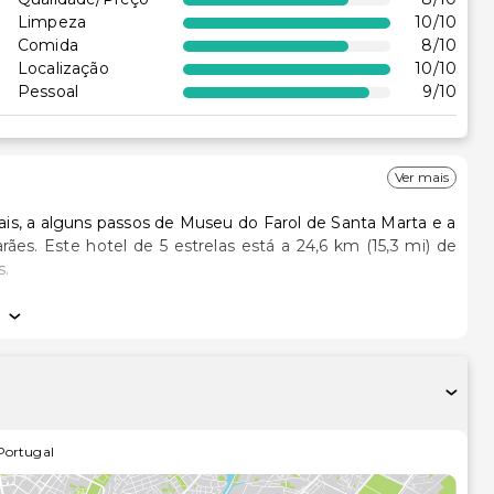
Limpeza
10
/10
Comida
8
/10
Localização
10
/10
Pessoal
9
/10
Ver mais
ais, a alguns passos de Museu do Farol de Santa Marta e a
15,3 mi) de
s.
o personalizada, com um minibar e um televisor de ecrã
pre em contacto. Ao final do dia, assista a uma seleção de
em de um polibã, artigos de higiene exclusivos e bidé. As
 preparação de camas à noite. A limpeza dos quartos é
Portugal
as. Entre as facilidades adicionais contam-se Wi-fi grátis,
axa). Apanhe o autocarro do hotel para visitar os principais