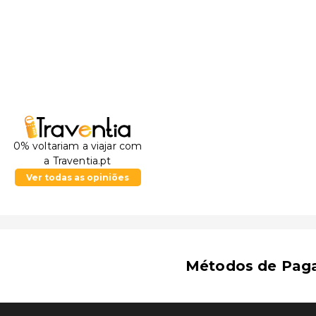
Leventis - Museu Municipal de Nicósia - 2 km/1,2 mi
Praça Solomou - 2,1 km/1,3 mi
Museu, Observatório e Torre de Shacolas - 2,1 km/1,3
Museu dos Correios - 2,2 km/1,4 mi
Hamam Omeriye - 2,5 km/1,5 mi
Mansão de Hadjigeorgakis Kornesios - 2,6 km/1,6 mi
O aeroporto preferencial para Europa Plaza Hotel é
51,9 km/32,2 mi
0% voltariam a viajar com
a Traventia.pt
Ver todas as opiniões
Métodos de Pag