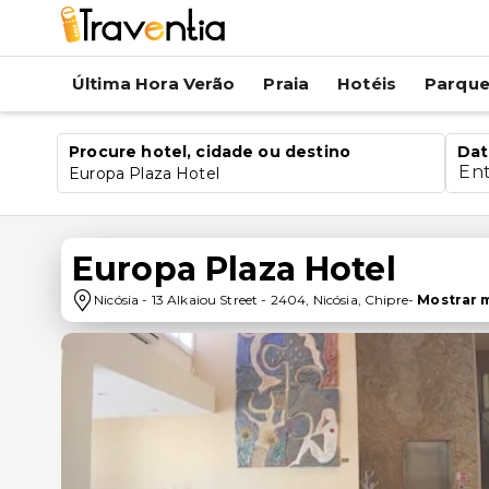
Última Hora Verão
Praia
Hotéis
Parqu
Procure hotel, cidade ou destino
Dat
En
Europa Plaza Hotel
Europa Plaza Hotel
Nicósia
-
13 Alkaiou Street
-
2404
,
Nicósia
,
Chipre
-
Mostrar 