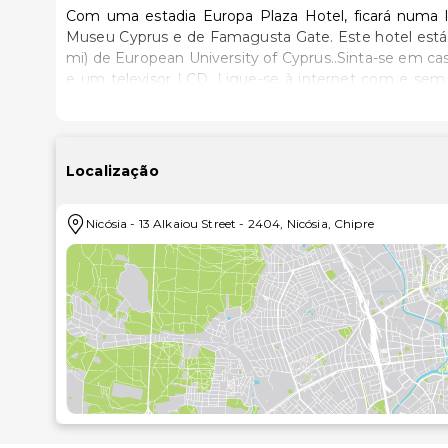
Com uma estadia Europa Plaza Hotel, ficará numa l
Museu Cyprus e de Famagusta Gate. Este hotel está a 1,3 km (0,8 mi) de VON World Pens Hall e a 1,3 km (0,8
mi) de European University of Cyprus..Sinta-se em ca
e um televisor LCD. Ligue-se à internet com e sem 
alternativa, assista a uma seleção de canais via sat
artigos de higiene grátis e secadores de cabelo. A
escritório. A limpeza dos quartos é efetuada diária
Wi-Fi grátis e serviços de concierge..Termine o dia
Localização
pequenos-almoços buffet diariamente mediante uma
internet com fios grátis, um business center e um s
Nicósia
-
13 Alkaiou Street
-
2404
,
Nicósia
,
Chipre
para organizar os seus eventos..As distâncias são apr
European University of Cyprus - 0,9 km/0,6 mi
VON World Pens Hall - 1 km/0,6 mi
Catedral de São Paulo - 1,5 km/0,9 mi
Muralhas Venezianas de Nicosia - 1,6 km/1 mi
Museu Cyprus - 1,7 km/1,1 mi
Teatro Municipal de Nicosia - 1,8 km/1,1 mi
Eleftheria Square - 1,9 km/1,2 mi
Biblioteca do Chipre - 1,9 km/1,2 mi
Rua Ledra - 1,9 km/1,2 mi