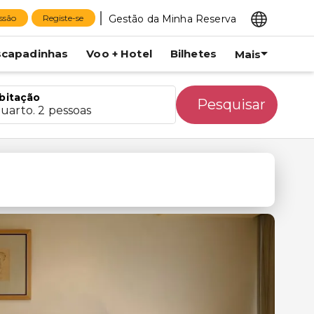
Gestão da Minha Reserva
essão
Registe-se
scapadinhas
Voo + Hotel
Bilhetes
Mais
bitação
Pesquisar
quarto. 2 pessoas