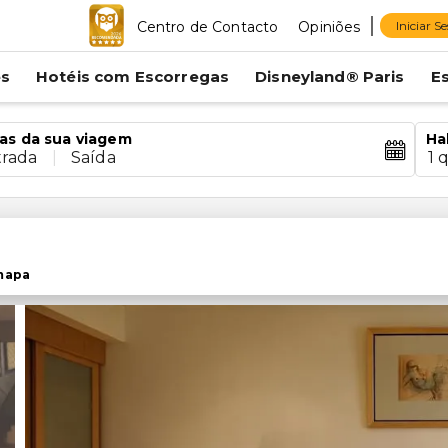
Centro de Contacto
Opiniões
Iniciar S
es
Hotéis com Escorregas
Disneyland® Paris
E
as da sua viagem
Ha
trada
|
Saída
1 
mapa