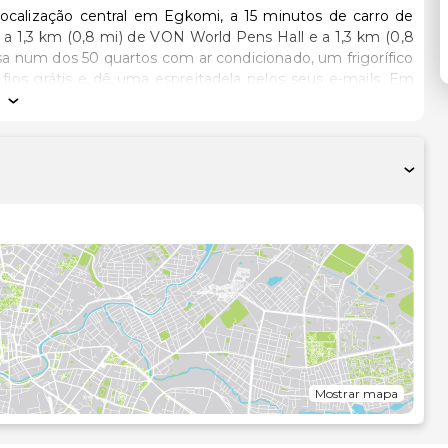
ocalização central em Egkomi, a 15 minutos de carro de
sa num dos 50 quartos com ar condicionado, um frigorífico
fios grátis e dê uma espreitadela pelos seus e-mails. Em
élite. As casas de banho privativas dispõem de um polibã,
s comodidades incluem ainda um cofre-forte e uma mesa de
..Algumas das comodidades e serviços em destaque incluem
 com uma bebida refrescante no bar/lounge. O hotel serve
 sobretaxa..As principais comodidades incluem acesso à
erviço de limpeza a seco. Hotel tem 2 salas de reuniões,
esentadas à 0,1 milha e ao quilómetro mais próximo.
Mostrar mapa