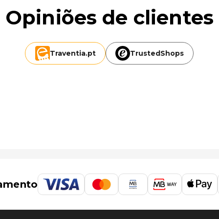
Opiniões de clientes
 mi
Traventia.
pt
TrustedShops
 o de Larnaca (LCA-Aeroporto Internacional de Larnaca) -
amento