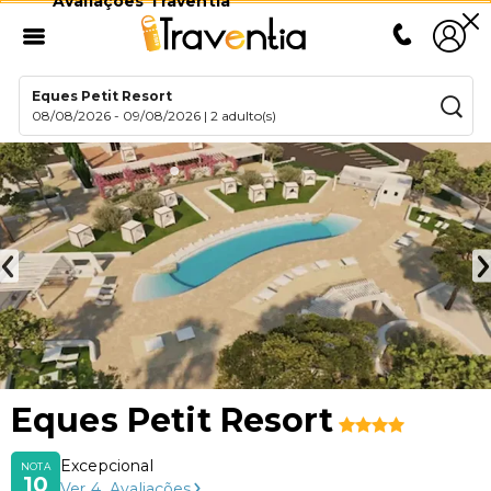
Avaliações Traventia
Eques Petit Resort
08/08/2026
-
09/08/2026
|
2 adulto(s)
Eques Petit Resort
Excepcional
NOTA
10
Ver
4
Avaliações