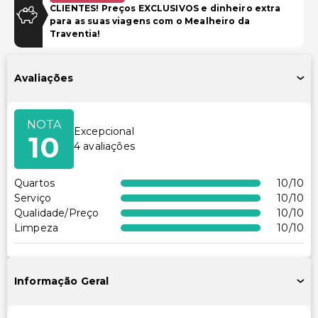
CLIENTES! Preços EXCLUSIVOS e dinheiro extra
para as suas viagens com o Mealheiro da
Piscina e Bem-estar
Traventia!
Spa de serviço completo
Serviços de spa no local
Avaliações
Instalações
NOTA
Instalações de ginástica
Excepcional
10
4
avaliações
Acessibilidade
Quartos
10
/10
Recepção acessível para cadeira de rodas
Serviço
10
/10
Qualidade/Preço
10
/10
Outros serviços
Limpeza
10
/10
Cofre na recepção
Serviço de lavanderia/lavagem a seco
Informação Geral