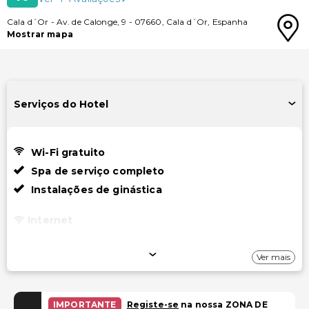
Cala d´Or
-
Av. de Calonge, 9
-
07660
,
Cala d´Or
,
Espanha
Mostrar mapa
Serviços do Hotel
Wi-Fi gratuito
Spa de serviço completo
Instalações de ginástica
Internet
Wi-Fi gratuito
Ver mais
Estacionamento
Estacionamento gratuito nas proximidades
IMPORTANTE
Registe-se
na nossa ZONA DE