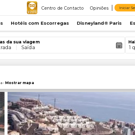
Centro de Contacto
Opiniões
Iniciar S
es
Hotéis com Escorregas
Disneyland® Paris
E
as da sua viagem
Ha
trada
|
Saída
1 
ha
-
Mostrar mapa