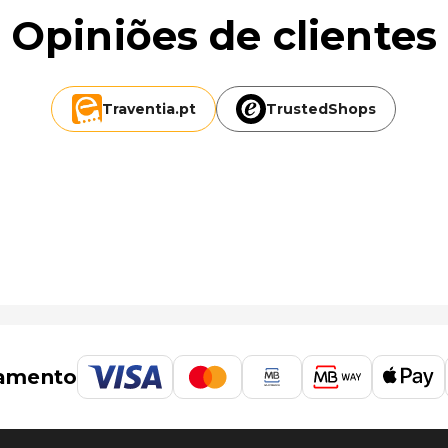
Opiniões de clientes
Traventia.
pt
TrustedShops
amento