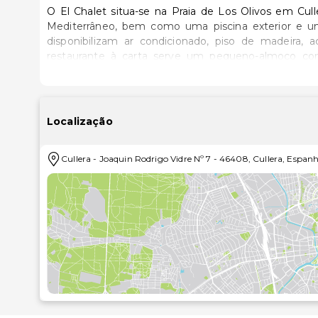
O El Chalet situa-se na Praia de Los Olivos em Cul
Mediterrâneo, bem como uma piscina exterior e um restaurante. Todos os quarto
disponibilizam ar condicionado, piso de madeira, a
restaurante à carta serve um pequeno-almoço con
valenciana variada, tal como a paella. O El Chalet situa-se no distrito de El Faro em Cullera, a pouco mais de 1
km do Parque de L'Albufera, a 10 minutos de carro d
Valência.
Localização
Cullera
-
Joaquin Rodrigo Vidre Nº 7
-
46408
,
Cullera
,
Espan