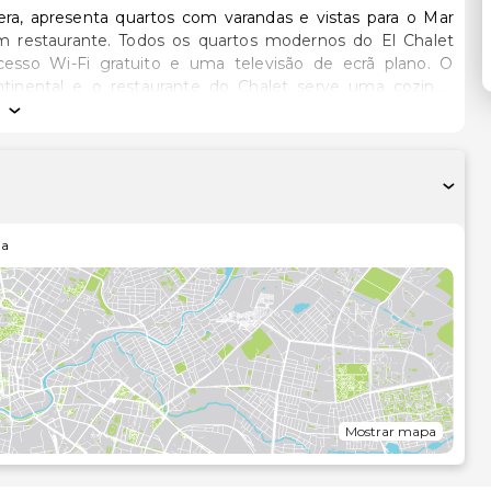
lera, apresenta quartos com varandas e vistas para o Mar
s modernos do El Chalet
cesso Wi-Fi gratuito e uma televisão de ecrã plano. O
tinental e o restaurante do Chalet serve uma cozinha
a zona histórica de Cullera e a aproximadamente 30 km de
ha
Mostrar mapa