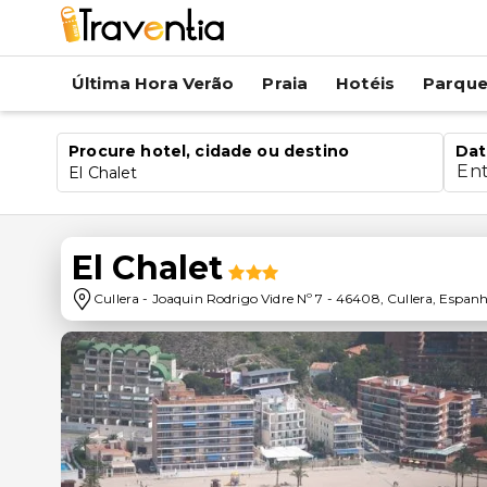
Última Hora Verão
Praia
Hotéis
Parqu
Procure hotel, cidade ou destino
Dat
En
El Chalet
El Chalet
Cullera
-
Joaquin Rodrigo Vidre Nº 7
-
46408
,
Cullera
,
Espan