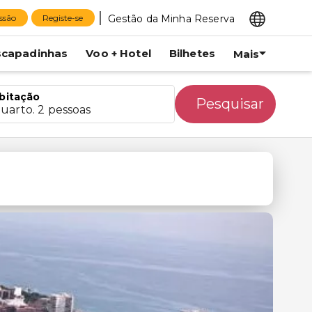
Gestão da Minha Reserva
essão
Registe-se
scapadinhas
Voo + Hotel
Bilhetes
Mais
bitação
Pesquisar
quarto. 2 pessoas