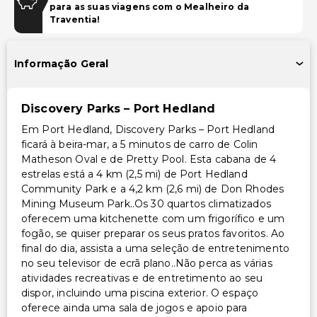
para as suas viagens com o Mealheiro da
Sala de jogos/arcade
Traventia!
Acessibilidade
Informação Geral
Sem elevador (propriedade de um único nível)
Acessibilidade no quarto (em quartos selecionados)
Discovery Parks – Port Hedland
Recepção acessível para cadeira de rodas
Em Port Hedland, Discovery Parks – Port Hedland
Piscina acessível para cadeira de rodas
ficará à beira-mar, a 5 minutos de carro de Colin
Estacionamento acessível para cadeira de rodas
Matheson Oval e de Pretty Pool. Esta cabana de 4
estrelas está a 4 km (2,5 mi) de Port Hedland
Outros serviços
Community Park e a 4,2 km (2,6 mi) de Don Rhodes
Mining Museum Park..Os 30 quartos climatizados
Check-out expresso
oferecem uma kitchenette com um frigorífico e um
Serviço de lavanderia
fogão, se quiser preparar os seus pratos favoritos. Ao
final do dia, assista a uma seleção de entretenimento
no seu televisor de ecrã plano..Não perca as várias
atividades recreativas e de entretimento ao seu
dispor, incluindo uma piscina exterior. O espaço
oferece ainda uma sala de jogos e apoio para