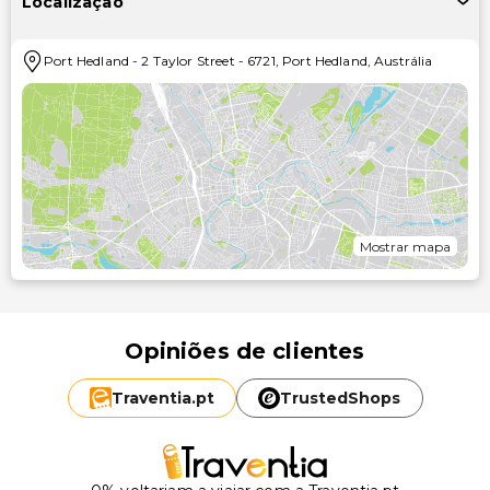
Localização
Port Hedland
-
2 Taylor Street
-
6721
,
Port Hedland
,
Austrália
Mostrar mapa
Opiniões de clientes
Traventia.
pt
TrustedShops