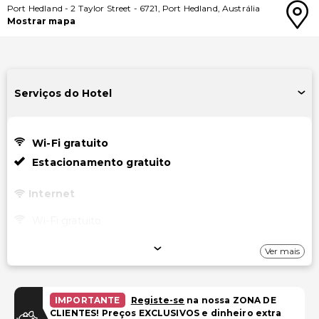
Port Hedland
-
2 Taylor Street
-
6721
,
Port Hedland
,
Austrália
Mostrar mapa
Serviços do Hotel
Wi-Fi gratuito
Estacionamento gratuito
Internet
Wi-Fi gratuito
Estacionamento
Ver mais
Estacionamento gratuito
IMPORTANTE
Registe-se
na nossa ZONA DE
Instalações
CLIENTES! Preços EXCLUSIVOS e dinheiro extra