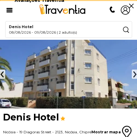
Avaliações Traventia
Denis Hotel
08/08/2026
-
09/08/2026
|
2 adulto(s)
Denis Hotel
Nicósia
-
19 Diagoras Street
-
2123
,
Nicósia
,
Chipre
Mostrar mapa