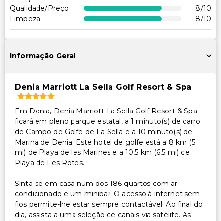
Carregador/portaria
Qualidade/Preço
8
/10
Espaço para conferências
Limpeza
8
/10
Transporte
Informação Geral
Sem transporte acessível
Acessibilidade
Denia Marriott La Sella Golf Resort & Spa
Spa acessível para cadeira de rodas
Em Denia, Denia Marriott La Sella Golf Resort & Spa
Acessibilidade no quarto (em quartos selecionados)
ficará em pleno parque estatal, a 1 minuto(s) de carro
Recepção acessível para cadeira de rodas
de Campo de Golfe de La Sella e a 10 minuto(s) de
Piscina acessível para cadeira de rodas
Marina de Denia. Este hotel de golfe está a 8 km (5
mi) de Playa de les Marines e a 10,5 km (6,5 mi) de
Centro de fitness acessível para cadeira de rodas
Playa de Les Rotes.
Receção com concierge acessível para cadeira de
rodas
Sinta-se em casa num dos 186 quartos com ar
Restaurante no local acessível para cadeira de rodas
condicionado e um minibar. O acesso à internet sem
Caminho acessível para cadeira de rodas
fios permite-lhe estar sempre contactável. Ao final do
dia, assista a uma seleção de canais via satélite. As
Estacionamento acessível para cadeira de rodas