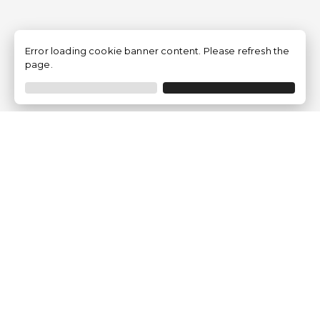
Error loading cookie banner content. Please refresh the
page.
Empresa
Quem somos?
Opiniões de Clientes
Aviso Legal
Condições Gerais
Politica de Privacidade