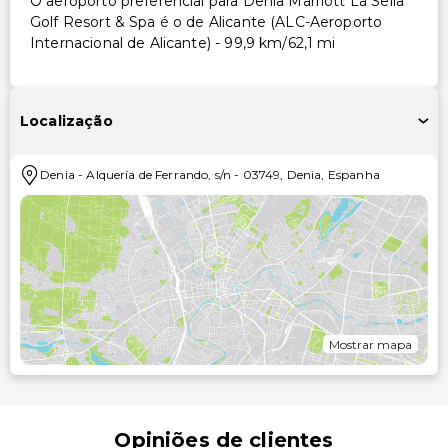
O aeroporto preferencial para Denia Marriott La Sella
Golf Resort & Spa é o de Alicante (ALC-Aeroporto
Internacional de Alicante) - 99,9 km/62,1 mi
Localização
Denia
-
Alquería de Ferrando, s/n
-
03749
,
Denia
,
Espanha
Mostrar mapa
Opiniões de clientes