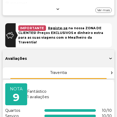
Internet
Ver mais
Wi-Fi gratuito
Estacionamento
IMPORTANTE
Registe-se
na nossa ZONA DE
CLIENTES! Preços EXCLUSIVOS e dinheiro extra
Estacionamento gratuito
para as suas viagens com o Mealheiro da
Traventia!
Piscina e Bem-estar
Spa de serviço completo
Avaliações
Serviços de spa no local
Sala(s) de tratamento de spa
Traventia
Piscina infantil
Instalações de fitness 24 horas
NOTA
Fantástico
9
Instalações
1
avaliações
TV em áreas comuns
Quartos
10
/10
Instalações de ginástica
Serviço
10
/10