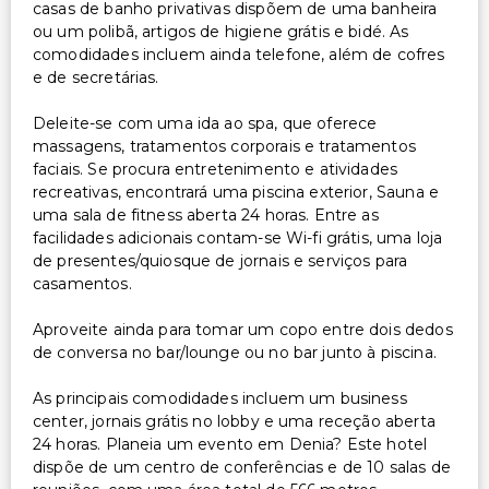
casas de banho privativas dispõem de uma banheira
ou um polibã, artigos de higiene grátis e bidé. As
Outros serviços
comodidades incluem ainda telefone, além de cofres
e de secretárias.
Cofre na recepção
Equipa multilíngue
Deleite-se com uma ida ao spa, que oferece
Serviço de lavanderia
massagens, tratamentos corporais e tratamentos
faciais. Se procura entretenimento e atividades
recreativas, encontrará uma piscina exterior, Sauna e
uma sala de fitness aberta 24 horas. Entre as
facilidades adicionais contam-se Wi-fi grátis, uma loja
de presentes/quiosque de jornais e serviços para
casamentos.
Aproveite ainda para tomar um copo entre dois dedos
de conversa no bar/lounge ou no bar junto à piscina.
As principais comodidades incluem um business
center, jornais grátis no lobby e uma receção aberta
24 horas. Planeia um evento em Denia? Este hotel
dispõe de um centro de conferências e de 10 salas de