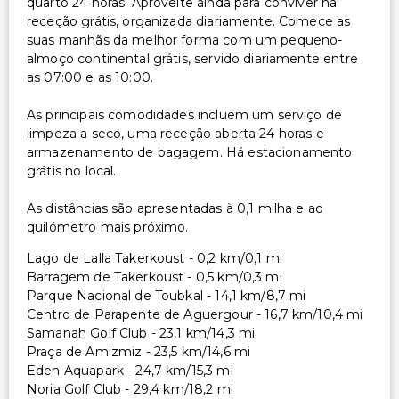
quarto 24 horas. Aproveite ainda para conviver na
receção grátis, organizada diariamente. Comece as
suas manhãs da melhor forma com um pequeno-
almoço continental grátis, servido diariamente entre
as 07:00 e as 10:00.
As principais comodidades incluem um serviço de
limpeza a seco, uma receção aberta 24 horas e
armazenamento de bagagem. Há estacionamento
grátis no local.
As distâncias são apresentadas à 0,1 milha e ao
quilómetro mais próximo.
Lago de Lalla Takerkoust - 0,2 km/0,1 mi
Barragem de Takerkoust - 0,5 km/0,3 mi
Parque Nacional de Toubkal - 14,1 km/8,7 mi
Centro de Parapente de Aguergour - 16,7 km/10,4 mi
Samanah Golf Club - 23,1 km/14,3 mi
Praça de Amizmiz - 23,5 km/14,6 mi
Eden Aquapark - 24,7 km/15,3 mi
Noria Golf Club - 29,4 km/18,2 mi