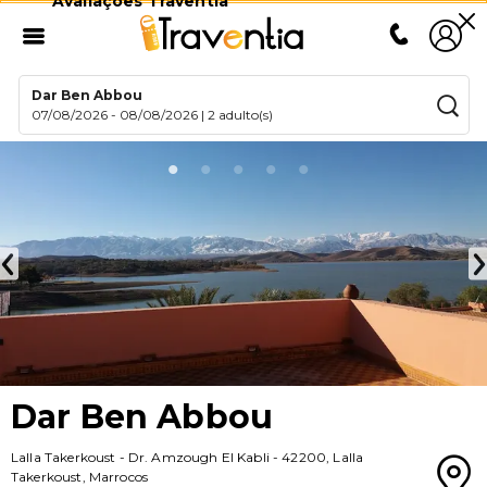
Avaliações Traventia
Dar Ben Abbou
07/08/2026
-
08/08/2026
|
2 adulto(s)
Dar Ben Abbou
Lalla Takerkoust
-
Dr. Amzough El Kabli
-
42200
,
Lalla
Takerkoust
,
Marrocos