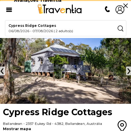
Avaliações Traventia
Cypress Ridge Cottages
06/08/2026
-
07/08/2026
|
2 adulto(s)
Cypress Ridge Cottages
Ballandean
-
2357 Eukey Rd
-
4382
,
Ballandean
,
Austrália
Mostrar mapa