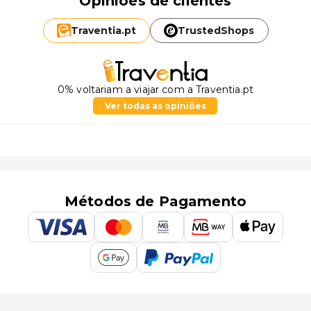
Opiniões de clientes
Traventia.
pt
TrustedShops
0% voltariam a viajar com a Traventia.pt
Ver todas as opiniões
Métodos de Pagamento