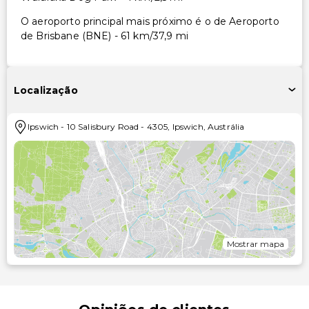
O aeroporto principal mais próximo é o de Aeroporto
de Brisbane (BNE) - 61 km/37,9 mi
Localização
Ipswich
-
10 Salisbury Road
-
4305
,
Ipswich
,
Austrália
Mostrar mapa