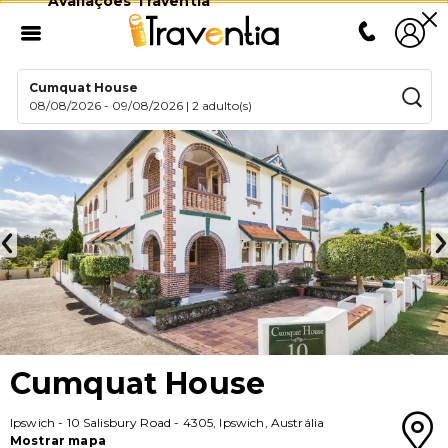
Avaliações Traventia
Cumquat House
08/08/2026
-
09/08/2026
|
2 adulto(s)
Cumquat House
Ipswich
-
10 Salisbury Road
-
4305
,
Ipswich
,
Austrália
Mostrar mapa