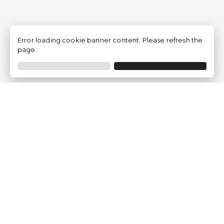
Error loading cookie banner content. Please refresh the
page.
Empresa
Quem somos?
Opiniões de Clientes
Aviso Legal
Condições Gerais
Politica de Privacidade