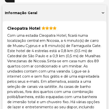
Piscina ao ar livre sazonal
Piscina infantil
Informação Geral
Instalações
Cleopatra Hotel
Salas de reunião
Com uma estadia Cleopatra Hotel, ficará numa
Instalações de ginástica
localização central em Nicosia, a 4 minuto(s) de carro
Espaço para conferências
de Museu Cyprus e a 8 minuto(s) de Famagusta Gate.
Este hotel de 4 estrelas está a 0,8 km (0,5 mi) de
Acessibilidade
Catedral de São Paulo e a 0,9 km (0,5 mi) de Muralhas
Venezianas de Nicosia..Sinta-se em casa num dos 89
Acessível para cadeira de rodas – não
quartos com ar condicionado e um minibar. As
unidades contam com uma varanda. Ligue-se à
Outros serviços
internet com e sem fios grátis e dê uma espreitadela
pelos seus e-mails. Em alternativa, assista a uma
Cofre na recepção
seleção de canais via satélite. As casas de banho
Equipa multilíngue
privativas, fora dos quartos com uma combinação
Salva-vidas no local
polibã/banheira, estão equipadas com uma banheira
de imersão total e um chuveiro fixo..Há várias opções
Serviço de lavanderia
de lazer e entretenimento ao seu dispor, incluindo