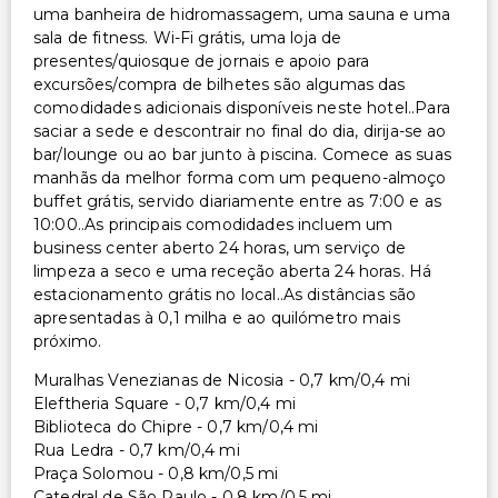
Serviço de lavanderia/lavagem a seco
uma banheira de hidromassagem, uma sauna e uma
sala de fitness. Wi-Fi grátis, uma loja de
presentes/quiosque de jornais e apoio para
excursões/compra de bilhetes são algumas das
comodidades adicionais disponíveis neste hotel..Para
saciar a sede e descontrair no final do dia, dirija-se ao
bar/lounge ou ao bar junto à piscina. Comece as suas
manhãs da melhor forma com um pequeno-almoço
buffet grátis, servido diariamente entre as 7:00 e as
10:00..As principais comodidades incluem um
business center aberto 24 horas, um serviço de
limpeza a seco e uma receção aberta 24 horas. Há
estacionamento grátis no local..As distâncias são
apresentadas à 0,1 milha e ao quilómetro mais
próximo.
Muralhas Venezianas de Nicosia - 0,7 km/0,4 mi
Eleftheria Square - 0,7 km/0,4 mi
Biblioteca do Chipre - 0,7 km/0,4 mi
Rua Ledra - 0,7 km/0,4 mi
Praça Solomou - 0,8 km/0,5 mi
Catedral de São Paulo - 0,8 km/0,5 mi