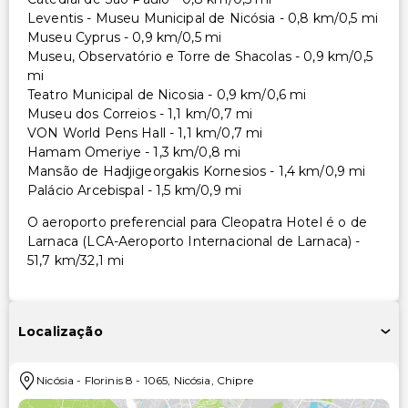
Leventis - Museu Municipal de Nicósia - 0,8 km/0,5 mi
Museu Cyprus - 0,9 km/0,5 mi
Museu, Observatório e Torre de Shacolas - 0,9 km/0,5
mi
Teatro Municipal de Nicosia - 0,9 km/0,6 mi
Museu dos Correios - 1,1 km/0,7 mi
VON World Pens Hall - 1,1 km/0,7 mi
Hamam Omeriye - 1,3 km/0,8 mi
Mansão de Hadjigeorgakis Kornesios - 1,4 km/0,9 mi
Palácio Arcebispal - 1,5 km/0,9 mi
O aeroporto preferencial para Cleopatra Hotel é o de
Larnaca (LCA-Aeroporto Internacional de Larnaca) -
51,7 km/32,1 mi
Localização
Nicósia
-
Florinis 8
-
1065
,
Nicósia
,
Chipre