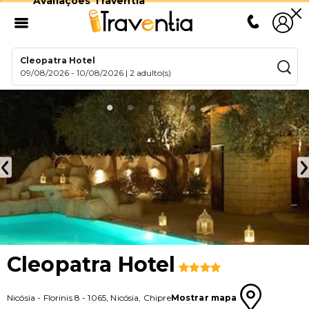
Avaliações Traventia
Cleopatra Hotel
09/08/2026
-
10/08/2026
|
2 adulto(s)
Cleopatra Hotel
Nicósia
-
Florinis 8
-
1065
,
Nicósia
,
Chipre
Mostrar mapa