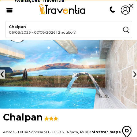
Avaliações Traventia
Chalpan
06/08/2026
-
07/08/2026
|
2 adulto(s)
Chalpan
Abacã
-
Ultisa Schorsa 5B
-
655012
,
Abacã
,
Rússia
Mostrar mapa