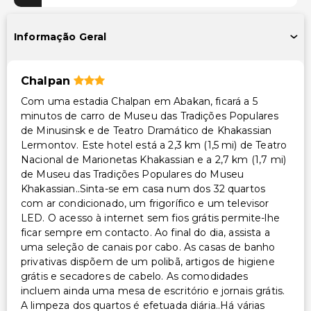
Acesso à piscina 24 horas
Informação Geral
Instalações
Biblioteca
Chalpan
Instalações de ginástica
Com uma estadia Chalpan em Abakan, ficará a 5
minutos de carro de Museu das Tradições Populares
Transporte
de Minusinsk e de Teatro Dramático de Khakassian
Transporte para o aeroporto (custo adicional)
Lermontov. Este hotel está a 2,3 km (1,5 mi) de Teatro
Nacional de Marionetas Khakassian e a 2,7 km (1,7 mi)
de Museu das Tradições Populares do Museu
Acessibilidade
Khakassian..Sinta-se em casa num dos 32 quartos
Recepção acessível para cadeira de rodas
com ar condicionado, um frigorífico e um televisor
LED. O acesso à internet sem fios grátis permite-lhe
Restaurante no local acessível para cadeira de rodas
ficar sempre em contacto. Ao final do dia, assista a
Estacionamento acessível para cadeira de rodas
uma seleção de canais por cabo. As casas de banho
privativas dispõem de um polibã, artigos de higiene
Outros serviços
grátis e secadores de cabelo. As comodidades
incluem ainda uma mesa de escritório e jornais grátis.
Cofre na recepção
A limpeza dos quartos é efetuada diária..Há várias