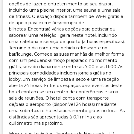
Serviço de lavanderia
opções de lazer e entretenimento ao seu dispor,
Serviço de lavanderia/lavagem a seco
incluindo uma piscina interior, uma sauna e uma sala
de fitness. O espaço dispõe também de Wi-Fi grátis e
de apoio para excursões/compra de
bilhetes..Encontrará várias opções para petiscar ou
saborear uma refeição ligeira neste hotel, incluindo
uma cafetaria e serviço de quarto (a horas específicas).
Termine o dia com uma bebida refrescante no
bar/lounge. Comece as suas manhãs da melhor forma
com um pequeno-almoço preparado no momento
grátis, servido diariamente entre as 7:00 e as 11:00..As
principais comodidades incluem jornais grátis no
lobby, um serviço de limpeza a seco e uma receção
aberta 24 horas. Entre os espaços para eventos deste
hotel contam-se um centro de conferências e uma
sala de reuniões. O hotel conta com transporte
de/para o aeroporto (disponível 24 horas) mediante
uma sobretaxa e há estacionamento grátis no local..As
distâncias são apresentadas à 0,1 milha e ao
quilómetro mais próximo.
Museu das Tradições Populares de Minusinsk - 1,7