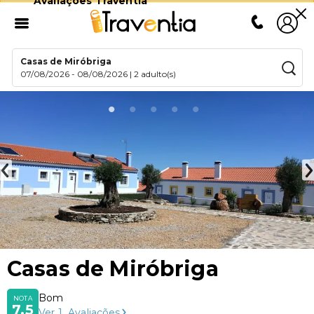
Avaliações Traventia
Casas de Miróbriga
07/08/2026
-
08/08/2026
|
2 adulto(s)
Casas de Miróbriga
Bom
NOTA
7,5
Ver
1
Avaliações