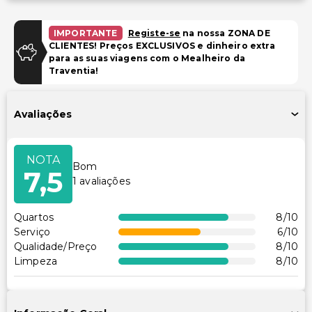
Estacionamento gratuito
IMPORTANTE
Registe-se
na nossa ZONA DE
Piscina e Bem-estar
CLIENTES! Preços EXCLUSIVOS e dinheiro extra
para as suas viagens com o Mealheiro da
Piscina infantil
Traventia!
Instalações
Avaliações
Salas de reunião
TV em áreas comuns
NOTA
Caixa multibanco/serviços bancários
Bom
7,5
1
avaliações
Área para piquenique
Outros serviços
Quartos
8
/10
Serviço
6
/10
Cofre na recepção
Qualidade/Preço
8
/10
Serviço de lavanderia
Limpeza
8
/10