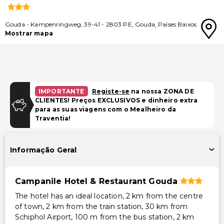
Gouda
-
Kampenringweg, 39-41
-
2803 PE
,
Gouda
,
Países Baixos
Mostrar mapa
IMPORTANTE
Registe-se
na nossa ZONA DE
CLIENTES! Preços EXCLUSIVOS e dinheiro extra
para as suas viagens com o Mealheiro da
Traventia!
Informação Geral
Campanile Hotel & Restaurant Gouda
The hotel has an ideal location, 2 km from the centre
of town, 2 km from the train station, 30 km from
Schiphol Airport, 100 m from the bus station, 2 km