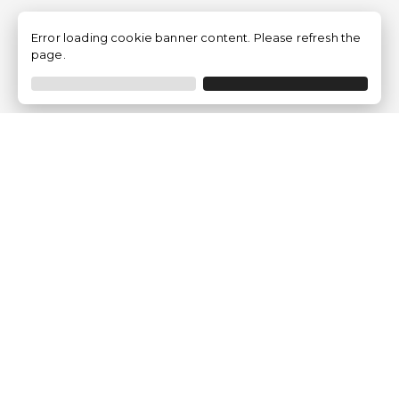
Error loading cookie banner content. Please refresh the
page.
Empresa
Quem somos?
Opiniões de Clientes
Aviso Legal
Condições Gerais
Politica de Privacidade
Política de Cookies