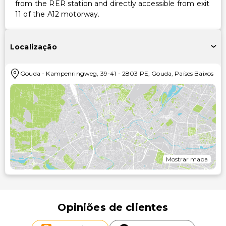
from the RER station and directly accessible from exit
11 of the A12 motorway.
Localização
Gouda
-
Kampenringweg, 39-41
-
2803 PE
,
Gouda
,
Países Baixos
Mostrar mapa
Opiniões de clientes