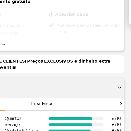
ento gratuito
s
Acessibilidade
as comuns
Acessível para cadeira de rodas
– não
os/arcade
piquenique
Lazer
Discoteca
 CLIENTES! Preços EXCLUSIVOS e dinheiro extra
aventia!
Tripadvisor
Quartos
8
/10
Serviço
8
/10
Qualidade/Preço
8
/10