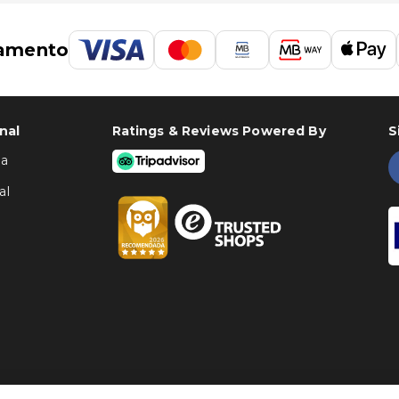
amento
nal
Ratings & Reviews Powered By
S
ha
al