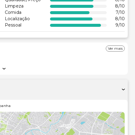
Limpeza
8
/10
Comida
7
/10
Localização
8
/10
Pessoal
9
/10
Ver mais
panha