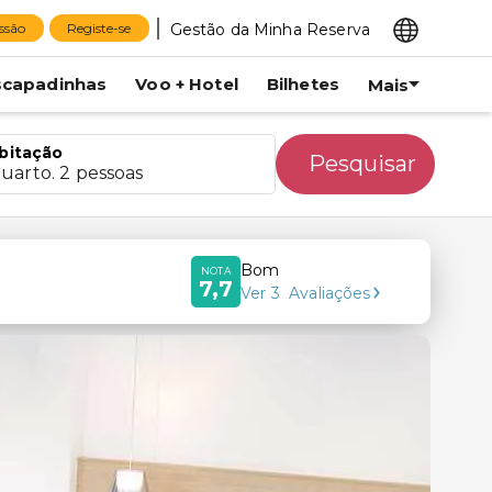
Gestão da Minha Reserva
essão
Registe-se
scapadinhas
Voo + Hotel
Bilhetes
Mais
bitação
Pesquisar
quarto. 2 pessoas
Bom
NOTA
7,7
Ver
3
Avaliações