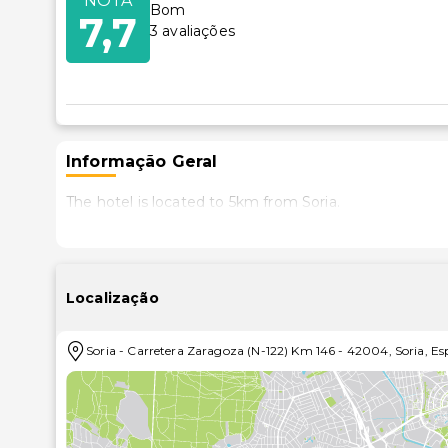
NOTA
Bom
7,7
3
avaliações
Informação Geral
The hotel is located to 5km from Soria.
Localização
Soria
-
Carretera Zaragoza (N-122) Km 146
-
42004
,
Soria
,
Es