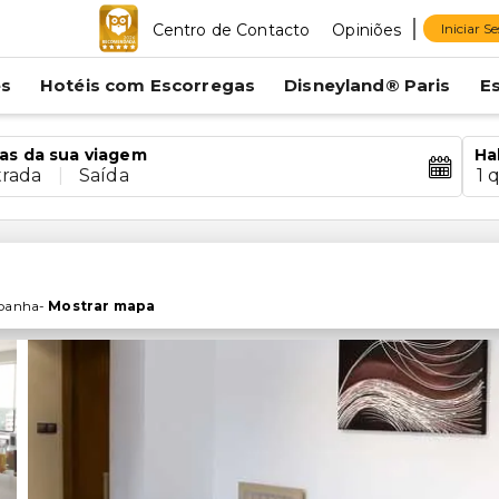
Centro de Contacto
Opiniões
Iniciar S
es
Hotéis com Escorregas
Disneyland® Paris
E
as da sua viagem
Ha
trada
|
Saída
1 
panha
-
Mostrar mapa