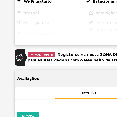
Wi-Fi gratuito
Estacionam
Internet
Instalaçõe
Wi-Fi gratuito
TV em áre
Sala de jog
Estacionamento
Área para 
Estacionamento gratuito
Registe-se
na nossa ZONA DE
IMPORTANTE
para as suas viagens com o Mealheiro da Tr
Avaliações
Traventia