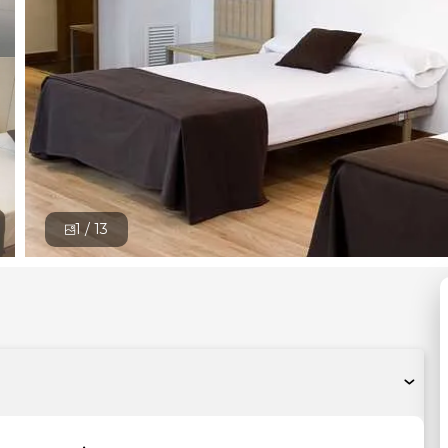
1 /
13