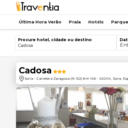
Última Hora Verão
Praia
Hotéis
Parqu
Procure hotel, cidade ou destino
Dat
En
Cadosa
Cadosa
Soria
-
Carretera Zaragoza (N-122) Km 146
-
42004
,
Soria
,
Es