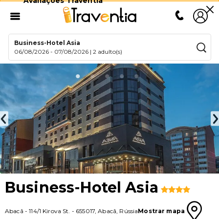
Avaliações Traventia
Business-Hotel Asia
06/08/2026
-
07/08/2026
|
2 adulto(s)
Business-Hotel Asia
Abacã
-
114/1 Kirova St.
-
655017
,
Abacã
,
Rússia
Mostrar mapa