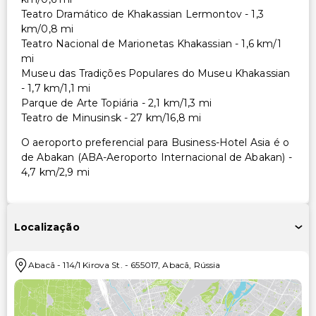
Teatro Dramático de Khakassian Lermontov - 1,3
km/0,8 mi
Teatro Nacional de Marionetas Khakassian - 1,6 km/1
mi
Museu das Tradições Populares do Museu Khakassian
- 1,7 km/1,1 mi
Parque de Arte Topiária - 2,1 km/1,3 mi
Teatro de Minusinsk - 27 km/16,8 mi
O aeroporto preferencial para Business-Hotel Asia é o
de Abakan (ABA-Aeroporto Internacional de Abakan) -
4,7 km/2,9 mi
Localização
Abacã
-
114/1 Kirova St.
-
655017
,
Abacã
,
Rússia