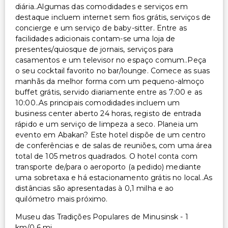
diária..Algumas das comodidades e serviços em
destaque incluem internet sem fios grátis, serviços de
Outros serviços
concierge e um serviço de baby-sitter. Entre as
facilidades adicionais contam-se uma loja de
Serviço de babá ou cuidados infantis (taxa extra)
presentes/quiosque de jornais, serviços para
Cofre na recepção
casamentos e um televisor no espaço comum..Peça
Equipa multilíngue
o seu cocktail favorito no bar/lounge. Comece as suas
manhãs da melhor forma com um pequeno-almoço
Serviço de lavanderia
buffet grátis, servido diariamente entre as 7:00 e as
Check-in expresso
10:00..As principais comodidades incluem um
Serviço de lavanderia/lavagem a seco
business center aberto 24 horas, registo de entrada
rápido e um serviço de limpeza a seco. Planeia um
evento em Abakan? Este hotel dispõe de um centro
de conferências e de salas de reuniões, com uma área
total de 105 metros quadrados. O hotel conta com
transporte de/para o aeroporto (a pedido) mediante
uma sobretaxa e há estacionamento grátis no local..As
distâncias são apresentadas à 0,1 milha e ao
quilómetro mais próximo.
Museu das Tradições Populares de Minusinsk - 1
km/0,6 mi