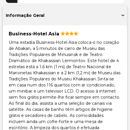
Estacionamento gratuito
Estacionamento gratuito nas proximidades
Informação Geral
Estacionamento prolongado (taxa extra)
Piscina e Bem-estar
Business-Hotel Asia
Spa de serviço completo
Uma estadia Business-Hotel Asia coloca-o no coração
de Abakan, a 5 minutos de carro de Museu das
Tradições Populares de Minusinsk e de Teatro
Instalações
Dramático de Khakassian Lermontov. Este hotel de 4
TV em áreas comuns
estrelas está a 1,6 km (1 mi) de Teatro Nacional de
Marionetas Khakassian e a 2 km (1,2 mi) de Museu das
Instalações de ginástica
Tradições Populares do Museu Khakassian..Sinta-se
Espaço para conferências
em casa num dos 116 quartos com ar condicionado,
um minibar e um televisor LCD. O acesso à internet
Transporte
sem fios grátis permite-lhe ficar sempre em contacto.
Ao final do dia, assista a uma seleção de canais via
Transporte para o aeroporto (custo adicional)
satélite. As casas de banho têm artigos de higiene
grátis e secadores de cabelo. As comodidades
Acessibilidade
incluem ainda um cofre-forte e uma mesa de
escritório. A limpeza dos quartos é efetuada
Acessibilidade no quarto (em quartos selecionados)