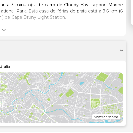
-mar, a 3 minuto(s) de carro de Cloudy Bay Lagoon Marine
praia está a 9,6 km (6
i) de Cape Bruny Light Station.
 um frigorífico/congelador grande e um forno. A unidade
 e cadeiras. As opções de entretenimento ao seu dispor
 serviços disponíveis incluem uma secretária e um micro-
.
jardim ou tire partido das várias comodidades e serviços ao
trália
de férias disponibiliza ainda uma área para piqueniques e
ómetro mais próximo.
km/0,5 mi
Mostrar mapa