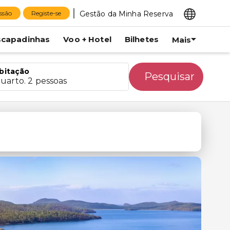
Gestão da Minha Reserva
essão
Registe-se
scapadinhas
Voo + Hotel
Bilhetes
Mais
bitação
Pesquisar
quarto. 2 pessoas