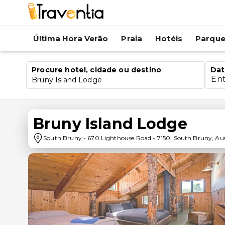
Última Hora Verão
Praia
Hotéis
Parqu
Procure hotel, cidade ou destino
Dat
En
Bruny Island Lodge
Bruny Island Lodge
South Bruny
-
670 Lighthouse Road
-
7150
,
South Bruny
,
Aus