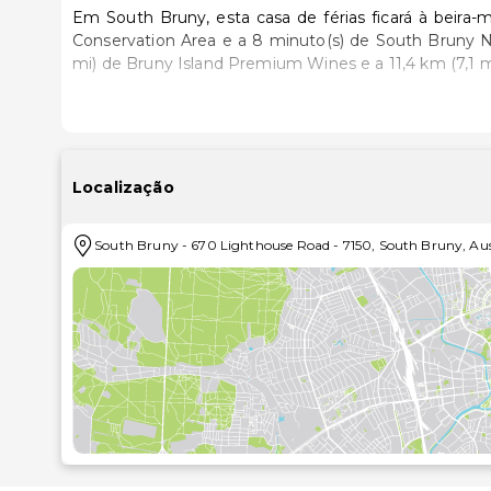
Em South Bruny, esta casa de férias ficará à beira
Conservation Area e a 8 minuto(s) de South Bruny National Park. Esta casa de férias de 
mi) de Bruny Island Premium Wines e a 11,4 km (7,1 m
Sinta-se em casa nesta casa de férias com cozinha,
dispõe de uma varanda ou pátio interior com mesa
incluem televisores de ecrã plano. As comodidades e
ondas, juntamente com limpeza uma vez por estadia
Localização
Contemple fantásticas vistas a partir da açoteia e do 
South Bruny
-
670 Lighthouse Road
-
7150
,
South Bruny
,
Aus
seu dispor, incluindo uma sala de jogos. Esta casa 
churrasqueiras.
Há estacionamento grátis no local.
As distâncias são apresentadas à 0,1 milha e ao quil
Cloudy Bay Lagoon Marine Conservation Area - 0,8 
South Bruny National Park - 3,3 km/2 mi
Bruny Island Premium Wines - 9,6 km/6 mi
Cape Bruny Light Station - 11,4 km/7,1 mi