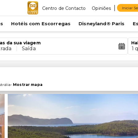
Centro de Contacto
Opiniões
Iniciar S
es
Hotéis com Escorregas
Disneyland® Paris
E
as da sua viagem
Ha
trada
|
Saída
1 
trália
-
Mostrar mapa