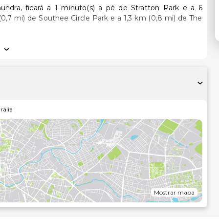
a, ficará a 1 minuto(s) a pé de Stratton Park e a 6
rífico e um televisor LCD. O acesso à internet sem fios
ia, assista a uma seleção de canais digitais. As casas de
e higiene grátis e secadores de cabelo. As comodidades
a dos quartos é efetuada diária.
incluindo uma piscina exterior, ou aprecie soberbas vistas a
rália
queniques e churrasqueiras são algumas das comodidades
vista de olhos pela ementa do serviço de quarto. O motel
tre as 7:30 e as 9:30 mediante uma sobretaxa.
enter, Check-in rápido e registo de saída rápido. Há
Mostrar mapa
ómetro mais próximo.