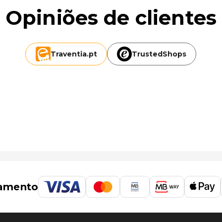
Opiniões de clientes
Traventia.
pt
TrustedShops
 mi
amento