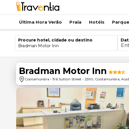
Última Hora Verão
Praia
Hotéis
Parqu
Procure hotel, cidade ou destino
Dat
En
Bradman Motor Inn
Bradman Motor Inn
Cootamundra
-
196 Sutton Street
-
2590
,
Cootamundra
,
Aust