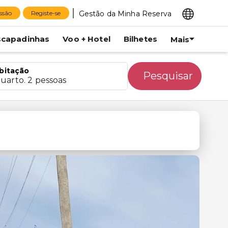
Gestão da Minha Reserva
essão
Registe-se
scapadinhas
Voo + Hotel
Bilhetes
Mais
bitação
Pesquisar
quarto. 2 pessoas