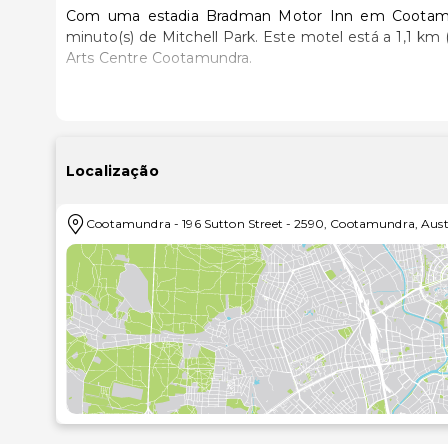
Com uma estadia Bradman Motor Inn em Cootamundr
minuto(s) de Mitchell Park. Este motel está a 1,1 km (0,7 mi) de Southee Circle Park e a 1,3 km (0,8 mi) de The
Arts Centre Cootamundra.
Sinta-se em casa num dos 20 quartos, com um frigo
permite-lhe estar sempre contactável. Ao final do d
banho privativas dispõem de um polibã, artigos d
incluem ainda secretárias e cafeteiras/bules. A limpez
Localização
Participe nas várias atividades recreativas do local, 
Cootamundra
-
196 Sutton Street
-
2590
,
Cootamundra
,
Aust
partir do jardim. Wi-fi grátis, uma área para pi
adicionais disponíveis neste motel.
Se quiser petiscar no conforto dos lençóis, dê uma 
serve pequenos-almoços continentais diariamente en
As principais comodidades incluem um business c
estacionamento grátis no local.
As distâncias são apresentadas à 0,1 milha e ao quil