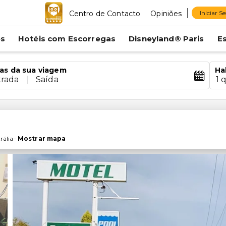
Centro de Contacto
Opiniões
Iniciar S
es
Hotéis com Escorregas
Disneyland® Paris
E
as da sua viagem
Ha
trada
|
Saída
1 
rália
-
Mostrar mapa