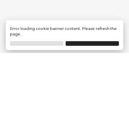
Error loading cookie banner content. Please refresh the
page.
Empresa
Quem somos?
Opiniões de Clientes
Aviso Legal
Condições Gerais