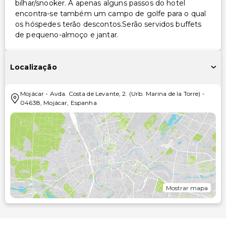
bilhar/snooker. A apenas alguns passos do hotel
encontra-se também um campo de golfe para o qual
os hóspedes terão descontos.Serão servidos buffets
de pequeno-almoço e jantar.
Localização
Mojácar
-
Avda. Costa de Levante, 2. (Urb. Marina de la Torre)
-
04638
,
Mojácar
,
Espanha
Mostrar mapa