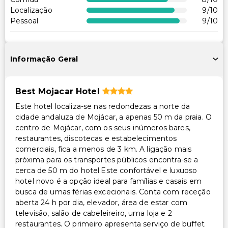
Recepção acessível para cadeira de rodas
Localização
9
/10
Restaurante no local acessível para cadeira de rodas
Pessoal
9
/10
Outros serviços
Cofre na recepção
Informação Geral
Best Mojacar Hotel
Este hotel localiza-se nas redondezas a norte da
cidade andaluza de Mojácar, a apenas 50 m da praia. O
centro de Mojácar, com os seus inúmeros bares,
restaurantes, discotecas e estabelecimentos
comerciais, fica a menos de 3 km. A ligação mais
próxima para os transportes públicos encontra-se a
cerca de 50 m do hotel.Este confortável e luxuoso
hotel novo é a opção ideal para famílias e casais em
busca de umas férias excecionais. Conta com receção
aberta 24 h por dia, elevador, área de estar com
televisão, salão de cabeleireiro, uma loja e 2
restaurantes. O primeiro apresenta serviço de buffet