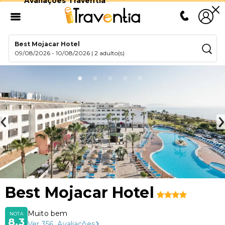
Avaliações Traventia
Best Mojacar Hotel
09/08/2026
-
10/08/2026
|
2 adulto(s)
Best Mojacar Hotel
Muito bem
NOTA
8,3
Ver
356
Avaliações