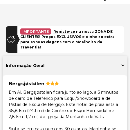
IMPORTANTE
Registe-se
na nossa ZONA DE
CLIENTES! Preços EXCLUSIVOS e dinheiro extra
para as suas viagens com o Mealheiro da
Traventia!
Informação Geral
Bergsjøstølen
Em Al, Bergsjøstølen ficará junto ao lago, a 5 minutos
de carro de Teleférico para Esqui/Snowboard e de
Pistas de Esqui de Bergsjo. Este hotel de praia está a
38,8 km (24,1 mi) de Centro de Esqui Hemsedal e a
2,8 km (1,7 mi) de Igreja da Montanha de Vats.
Sinta-se em casa num dos 30 quartos. Mantenha-se