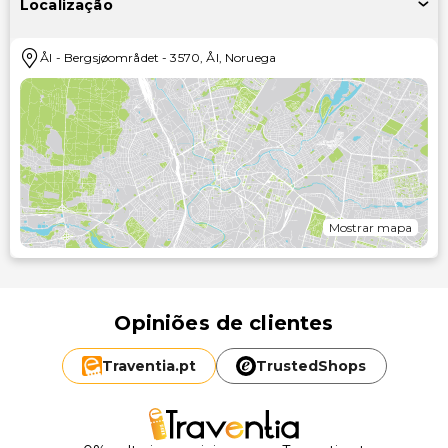
Localização
Ål
-
Bergsjøområdet
-
3570
,
Ål
,
Noruega
Mostrar mapa
Opiniões de clientes
Traventia.
pt
TrustedShops