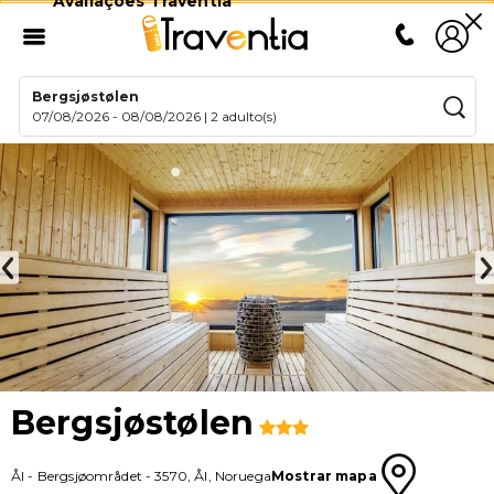
Avaliações Traventia
Bergsjøstølen
07/08/2026
-
08/08/2026
|
2 adulto(s)
Bergsjøstølen
Ål
-
Bergsjøområdet
-
3570
,
Ål
,
Noruega
Mostrar mapa