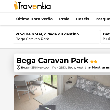
Última Hora Verão
Praia
Hotéis
Parqu
Procure hotel, cidade ou destino
Dat
En
Bega Caravan Park
Bega Caravan Park
Bega
-
256 Newtown Rd
-
2550
,
Bega
,
Austrália
-
Mostrar m