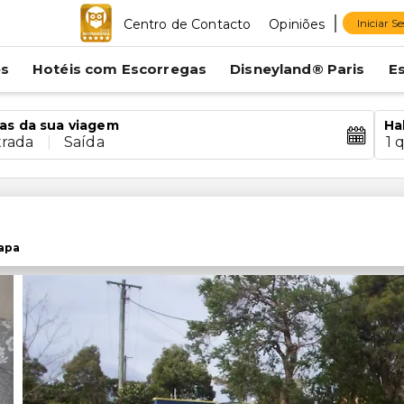
Centro de Contacto
Opiniões
Iniciar S
es
Hotéis com Escorregas
Disneyland® Paris
E
as da sua viagem
Ha
trada
|
Saída
1 
apa