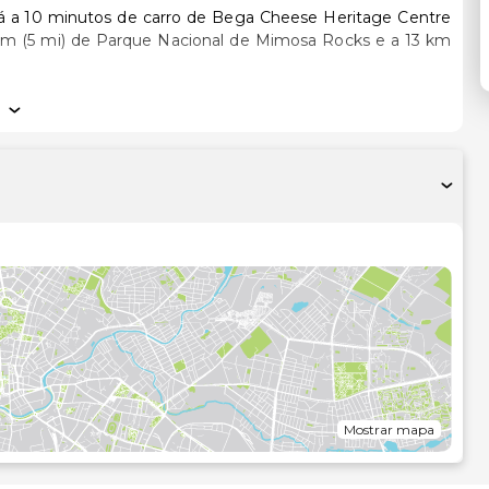
á a 10 minutos de carro de Bega Cheese Heritage Centre
icionado e um televisor de ecrã plano. Mantenha-se em
e banho estão equipadas com um polibã. As comodidades
engomar.
ire partido das várias comodidades e serviços ao seu dispor,
 estacionamento grátis no local.
ómetro mais próximo.
Mostrar mapa