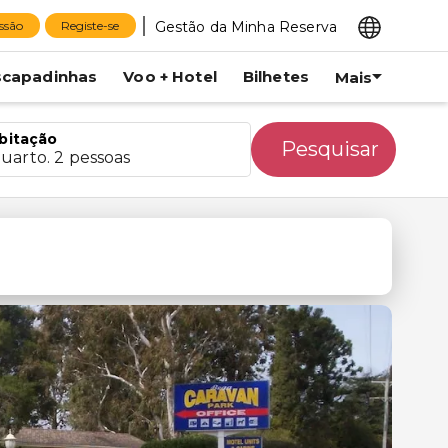
Gestão da Minha Reserva
essão
Registe-se
scapadinhas
Voo + Hotel
Bilhetes
Mais
bitação
Pesquisar
quarto. 2 pessoas