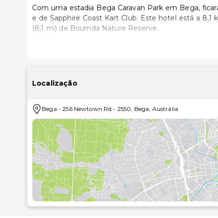
Com uma estadia Bega Caravan Park em Bega, ficar
e de Sapphire Coast Kart Club. Este hotel está a 8,1 km (5 mi) de Parque Nacional de Mimosa Rocks e a 13 km
(8,1 mi) de Bournda Nature Reserve.
Sinta-se em casa num dos 13 quartos com ar cond
contacto graças à internet sem fios. As casas d
incluem ainda chaleiras elétricas e ferros/tábuas de 
Localização
Desfrute de fantásticas vistas a partir do jardim ou t
incluindo Wi-fi grátis e churrasqueiras.
Bega
-
256 Newtown Rd
-
2550
,
Bega
,
Austrália
A receção está aberta durante um horário limitado. Há
As distâncias são apresentadas à 0,1 milha e ao quil
Bega Cheese Heritage Centre - 4 km/2,5 mi
Parque Nacional de Mimosa Rocks - 8,1 km/5 mi
Sapphire Coast Kart Club - 10,2 km/6,3 mi
Bournda Nature Reserve - 13 km/8,1 mi
Parque Nacional de Bournda - 16 km/9,9 mi
Cais de Tathra - 18,2 km/11,3 mi