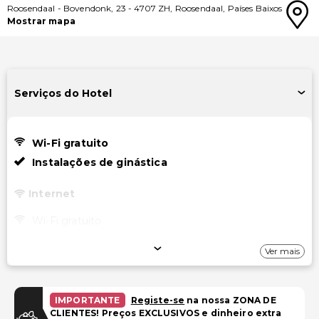
Roosendaal
-
Bovendonk, 23
-
4707 ZH
,
Roosendaal
,
Países Baixos
Mostrar mapa
Serviços do Hotel
Wi-Fi gratuito
Instalações de ginástica
Internet
Wi-Fi gratuito
Instalações
Ver mais
TV em áreas comuns
Instalações de ginástica
IMPORTANTE
Registe-se
na nossa ZONA DE
CLIENTES! Preços EXCLUSIVOS e dinheiro extra