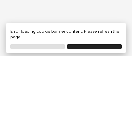
Error loading cookie banner content. Please refresh the
page.
Empresa
Quem somos?
Opiniões de Clientes
Aviso Legal
Condições Gerais