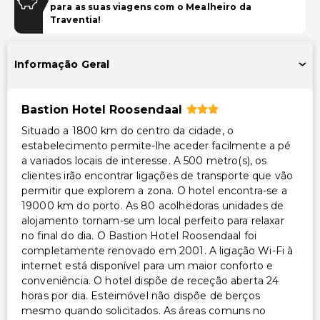
para as suas viagens com o Mealheiro da
Acessibilidade
Traventia!
Recepção acessível para cadeira de rodas
Restaurante no local acessível para cadeira de rodas
Informação Geral
Outros serviços
Bastion Hotel Roosendaal
Troca de lençóis (mediante solicitação)
Situado a 1800 km do centro da cidade, o
Check-out expresso
estabelecimento permite-lhe aceder facilmente a pé
Cofre na recepção
a variados locais de interesse. A 500 metro(s), os
Serviço de limpeza sob pedido
clientes irão encontrar ligações de transporte que vão
permitir que explorem a zona. O hotel encontra-se a
Equipa multilíngue
19000 km do porto. As 80 acolhedoras unidades de
Aluguer de bicicletas no local
alojamento tornam-se um local perfeito para relaxar
Serviço de lavanderia/lavagem a seco
no final do dia. O Bastion Hotel Roosendaal foi
completamente renovado em 2001. A ligação Wi-Fi à
Troca de toalhas (mediante solicitação)
internet está disponível para um maior conforto e
conveniência. O hotel dispõe de receção aberta 24
horas por dia. Esteimóvel não dispõe de berços
mesmo quando solicitados. As áreas comuns no