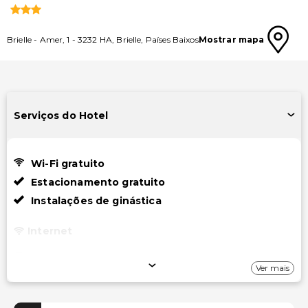
Brielle
-
Amer, 1
-
3232 HA
,
Brielle
,
Países Baixos
Mostrar mapa
Serviços do Hotel
Wi-Fi gratuito
Estacionamento gratuito
Instalações de ginástica
Internet
Wi-Fi gratuito
Ver mais
Estacionamento