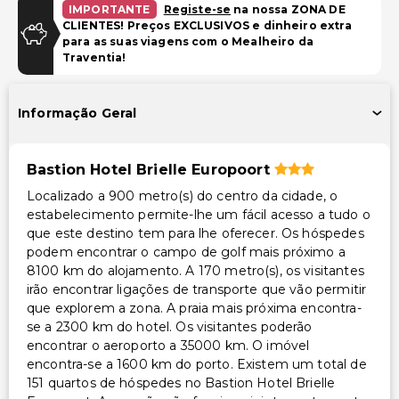
Estacionamento gratuito
IMPORTANTE
Registe-se
na nossa ZONA DE
CLIENTES! Preços EXCLUSIVOS e dinheiro extra
para as suas viagens com o Mealheiro da
Instalações
Traventia!
TV em áreas comuns
Instalações de ginástica
Informação Geral
Outros serviços
Bastion Hotel Brielle Europoort
Troca de lençóis (mediante solicitação)
Localizado a 900 metro(s) do centro da cidade, o
Check-out expresso
estabelecimento permite-lhe um fácil acesso a tudo o
Cofre na recepção
que este destino tem para lhe oferecer. Os hóspedes
Serviço de limpeza sob pedido
podem encontrar o campo de golf mais próximo a
8100 km do alojamento. A 170 metro(s), os visitantes
Equipa multilíngue
irão encontrar ligações de transporte que vão permitir
Serviço de lavanderia
que explorem a zona. A praia mais próxima encontra-
Check-in expresso
se a 2300 km do hotel. Os visitantes poderão
encontrar o aeroporto a 35000 km. O imóvel
Serviço de lavanderia/lavagem a seco
encontra-se a 1600 km do porto. Existem um total de
Troca de toalhas (mediante solicitação)
151 quartos de hóspedes no Bastion Hotel Brielle