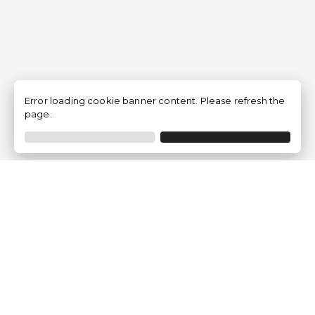
Error loading cookie banner content. Please refresh the
page.
Empresa
Quem somos?
Opiniões de Clientes
Aviso Legal