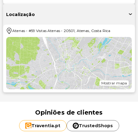
Localização
Atenas
-
#59 Vistas Atenas
-
20501
,
Atenas
,
Costa Rica
Mostrar mapa
Opiniões de clientes
Traventia.
pt
TrustedShops