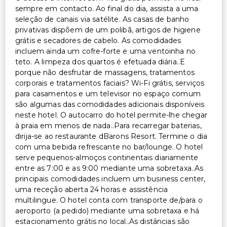
sempre em contacto. Ao final do dia, assista a uma
seleção de canais via satélite. As casas de banho
privativas dispõem de um polibã, artigos de higiene
grátis e secadores de cabelo. As comodidades
incluem ainda um cofre-forte e uma ventoinha no
teto. A limpeza dos quartos é efetuada diária..E
porque não desfrutar de massagens, tratamentos
corporais e tratamentos faciais? Wi-Fi grátis, serviços
para casamentos e um televisor no espaço comum
são algumas das comodidades adicionais disponíveis
neste hotel. O autocarro do hotel permite-lhe chegar
à praia em menos de nada..Para recarregar baterias,
dirija-se ao restaurante dBarons Resort. Termine o dia
com uma bebida refrescante no bar/lounge. O hotel
serve pequenos-almoços continentais diariamente
entre as 7:00 e as 9:00 mediante uma sobretaxa..As
principais comodidades incluem um business center,
uma receção aberta 24 horas e assistência
multilingue. O hotel conta com transporte de/para o
aeroporto (a pedido) mediante uma sobretaxa e há
estacionamento grátis no local..As distâncias são