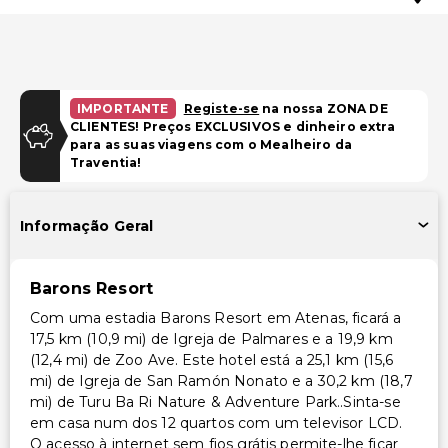
IMPORTANTE
Registe-se
na nossa ZONA DE
CLIENTES! Preços EXCLUSIVOS e dinheiro extra
para as suas viagens com o Mealheiro da
Traventia!
Informação Geral
Barons Resort
Com uma estadia Barons Resort em Atenas, ficará a
17,5 km (10,9 mi) de Igreja de Palmares e a 19,9 km
(12,4 mi) de Zoo Ave. Este hotel está a 25,1 km (15,6
mi) de Igreja de San Ramón Nonato e a 30,2 km (18,7
mi) de Turu Ba Ri Nature & Adventure Park..Sinta-se
em casa num dos 12 quartos com um televisor LCD.
O acesso à internet sem fios grátis permite-lhe ficar