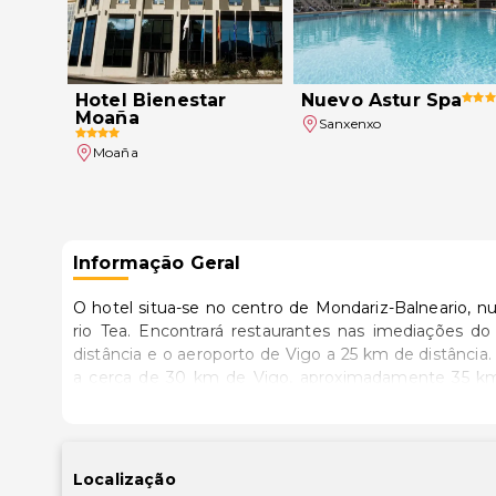
Hotel Bienestar
Nuevo Astur Spa
Moaña
Sanxenxo
Moaña
Informação Geral
O hotel situa-se no centro de Mondariz-Balneario, nu
rio Tea. Encontrará restaurantes nas imediações 
distância e o aeroporto de Vigo a 25 km de distância.
a cerca de 30 km de Vigo, aproximadamente 35 k
alcança-se a cidade de Santiago de Compostela. A a
150 km La Coruña.
Localização