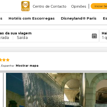
Centro de Contacto
Opiniões
Iniciar S
es
Hotéis com Escorregas
Disneyland® Paris
E
as da sua viagem
Ha
trada
|
Saída
1 
,
Espanha
-
Mostrar mapa