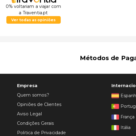
0% voltariam a viajar com
a Traventia.pt
Ver todas as opiniões
Métodos de Pag
Empresa
Internacio
Quem somos?
Espan
Opiniões de Clientes
Portug
Aviso Legal
França
Condições Gerais
Itália
Politica de Privacidade