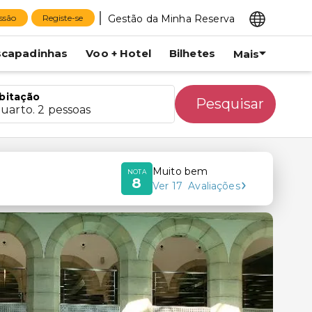
Gestão da Minha Reserva
essão
Registe-se
scapadinhas
Voo + Hotel
Bilhetes
Mais
bitação
Pesquisar
quarto. 2 pessoas
Muito bem
NOTA
8
Ver
17
Avaliações