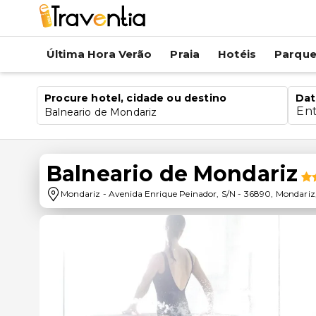
Última Hora Verão
Praia
Hotéis
Parqu
Procure hotel, cidade ou destino
Dat
En
Balneario de Mondariz
Balneario de Mondariz
Mondariz
-
Avenida Enrique Peinador, S/N
-
36890
,
Mondariz