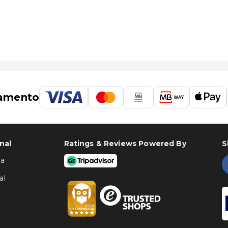
amento
nal
Ratings & Reviews Powered By
S
ha
al