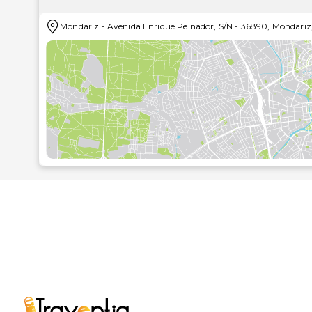
O hotel, renovado em 2005, dispõe de um prédio pri
Mondariz
-
Avenida Enrique Peinador, S/N
-
36890
,
Mondariz
um total de 194 quartos, dos quais 6 são suites. 
disponível 24 h por dia, cofre, guichet para câmbi
café, um quiosque, lojas, um cabeleireiro, um ba
restaurante com cadeiras para crianças. O hotel di
negócios e festividades, bem como de um terminal d
assistência médica completam as ofertas do hotel. À 
parque infantil, um mini-clube e um moderno esp
Poderá estacionar o seu automóvel no parque de es
Os modernos quartos dispõem de casa-de-banho priv
eles estão equipados com ligação telefónica direc
comodidades incluem ainda um mini-bar/frigorífico, 
central, cofre de aluguer e área de estar.