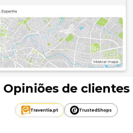
ncipal de 3 andares e de um secundário de 4 andares, com
,
Espanha
À sua espera, um generoso hall de entrada com recepção
o monetário, um bengaleiro e elevadores. Existe ainda um
r, uma discoteca, sala de teatro, sala para jogos e um
spõe ainda de uma sala de conferências para encontros de
e acesso à Internet. Serviços de quarto, de lavandaria e
sua disposição terá ainda cave e aluguer de bicicletas, um
aço para congressos com capacidade para 1200 pessoas.
tacionamento ou na garagem.
Mostrar mapa
ativa com poliban, banheira e secador de cabelo. Todos
Opiniões de clientes
ta, televisão via satélite/cabo e acesso à Internet. As
ar condicionado (regulável individualmente), aquecimento
Traventia.
pt
TrustedShops