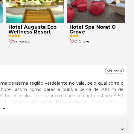
Hotel Augusta Eco
Hotel Spa Norat O
Wellness Resort
Grove
Sanxenxo
O Grove
Ver mais
ma belíssima região verdejante no vale, pelo qual corre o
do hotel, assim como bares e pubs a cerca de 200 m de
 O hotel localiza-se nas proximidades da auto-estrada A-52,
m de Tuca e a 40 km de Pontevedra. A cerca de 90 km
proximadamente 130 km de distância situa-se o Porto e a