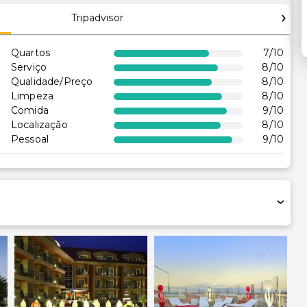
Tripadvisor
Quartos
7
/10
Serviço
8
/10
Qualidade/Preço
8
/10
Limpeza
8
/10
Comida
9
/10
Localização
8
/10
Pessoal
9
/10