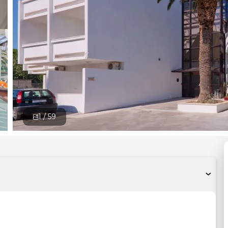
1 /
59