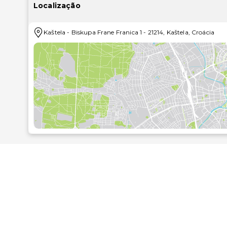
Localização
Mime-se com o serviço de massagens no local, ou de
Wi-fi grátis e apoio para excursões/compra de bilhetes
Kaštela
-
Biskupa Frane Franica 1
-
21214
,
Kaštela
,
Croácia
Peça o seu cocktail favorito no bar/lounge.
As principais comodidades incluem um business center
As distâncias são apresentadas à 0,1 milha e ao quil
Đardin Beach - 2,6 km/1,6 mi
Kaštel Stari Old Fish Market - 2,8 km/1,7 mi
Pantan - 9,3 km/5,7 mi
Tusculum Museum - 9,6 km/6 mi
Porta Caesarea - 10,1 km/6,3 mi
Gradska Plaža Trogir - 11,1 km/6,9 mi
Trogir Historic Site - 11,9 km/7,4 mi
Parque Eks Fanfogna - 11,9 km/7,4 mi
Mercado Verde - 11,9 km/7,4 mi
Public Beach - 11,9 km/7,4 mi
Ruínas de Salona - 12 km/7,4 mi
Palácio de Cipiko - 12,1 km/7,5 mi