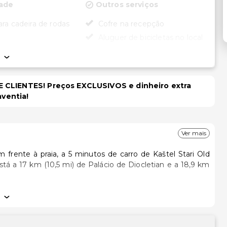
dade
Outros serviços
ara cadeira de rodas
Cofre na recepção
Aluguer de bicicletas no local
Serviço de lavanderia
 CLIENTES! Preços EXCLUSIVOS e dinheiro extra
aventia!
Ver mais
m frente à praia, a 5 minutos de carro de Kaštel Stari Old
ibar e um televisor LCD. As unidades contam com uma
mpre em contacto. Ao final do dia, assista a uma seleção de
as com um polibã e secadores de cabelo.