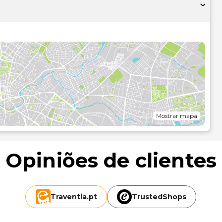
sfrute de aluguer de bicicletas. O espaço inclui também
.
, jornais grátis no lobby e uma receção aberta 24 horas.
ómetro mais próximo.
Mostrar mapa
Opiniões de clientes
Traventia.
pt
TrustedShops