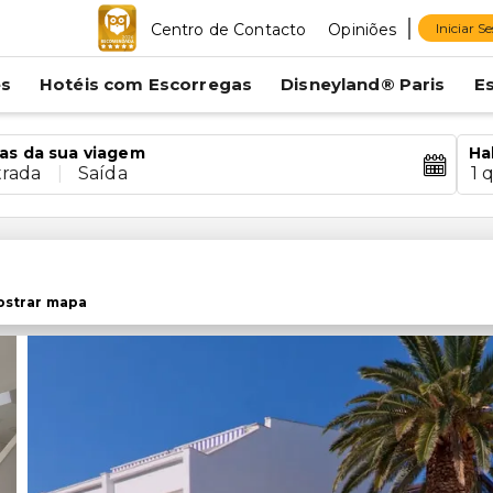
Centro de Contacto
Opiniões
Iniciar S
es
Hotéis com Escorregas
Disneyland® Paris
E
as da sua viagem
Ha
trada
|
Saída
1 
strar mapa