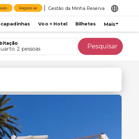
Gestão da Minha Reserva
essão
Registe-se
scapadinhas
Voo + Hotel
Bilhetes
Mais
bitação
Pesquisar
quarto. 2 pessoas