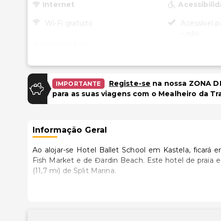
Internet
Acessibili
Wi-Fi gratuito
Acessível p
– não
Instalações
Salas de reunião
Registe-se
na nossa ZONA DE
IMPORTANTE
para as suas viagens com o Mealheiro da Tr
Informação Geral
Ao alojar-se Hotel Ballet School em Kastela, ficará e
Fish Market e de Đardin Beach. Este hotel de praia está a 17 km (10,5 mi) de Palácio de Diocletian e a 18,9 km
(11,7 mi) de Split Marina.
Sinta-se em casa num dos 35 quartos, com um min
varanda. O acesso à wi-fi grátis permite-lhe ficar se
canais via satélite. As casas de banho estão equipad