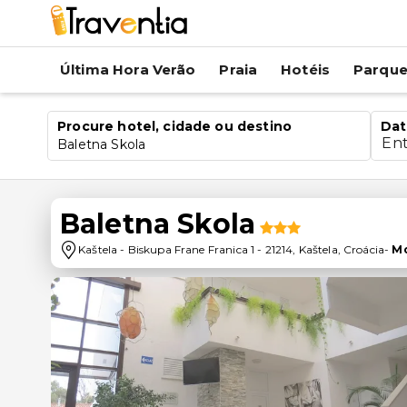
Última Hora Verão
Praia
Hotéis
Parqu
Procure hotel, cidade ou destino
Dat
En
Baletna Skola
Baletna Skola
Kaštela
-
Biskupa Frane Franica 1
-
21214
,
Kaštela
,
Croácia
-
Mo