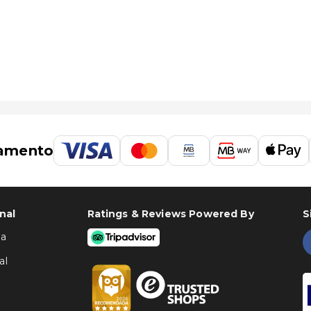
amento
nal
Ratings & Reviews Powered By
S
ha
al