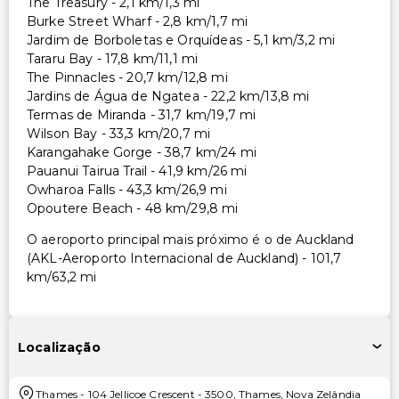
The Treasury - 2,1 km/1,3 mi
Burke Street Wharf - 2,8 km/1,7 mi
Jardim de Borboletas e Orquídeas - 5,1 km/3,2 mi
Tararu Bay - 17,8 km/11,1 mi
The Pinnacles - 20,7 km/12,8 mi
Jardins de Água de Ngatea - 22,2 km/13,8 mi
Termas de Miranda - 31,7 km/19,7 mi
Wilson Bay - 33,3 km/20,7 mi
Karangahake Gorge - 38,7 km/24 mi
Pauanui Tairua Trail - 41,9 km/26 mi
Owharoa Falls - 43,3 km/26,9 mi
Opoutere Beach - 48 km/29,8 mi
O aeroporto principal mais próximo é o de Auckland
(AKL-Aeroporto Internacional de Auckland) - 101,7
km/63,2 mi
Localização
Thames
-
104 Jellicoe Crescent
-
3500
,
Thames
,
Nova Zelândia