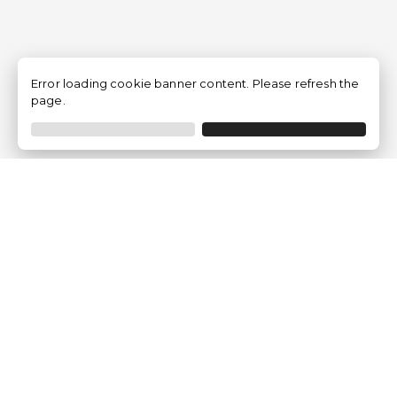
Error loading cookie banner content. Please refresh the
page.
Empresa
Quem somos?
Opiniões de Clientes
Aviso Legal
Condições Gerais
Politica de Privacidade