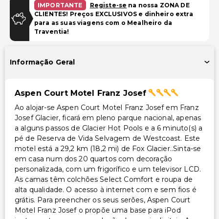
Estacionamento gratuito
IMPORTANTE
Registe-se
na nossa ZONA DE
CLIENTES! Preços EXCLUSIVOS e dinheiro extra
Estacionamento gratuito nas proximidades
para as suas viagens com o Mealheiro da
Traventia!
Instalações
TV em áreas comuns
Informação Geral
Área para piquenique
Acessibilidade
Aspen Court Motel Franz Josef
Ao alojar-se Aspen Court Motel Franz Josef em Franz
Acessibilidade no quarto (em quartos selecionados)
Josef Glacier, ficará em pleno parque nacional, apenas
a alguns passos de Glacier Hot Pools e a 6 minuto(s) a
Outros serviços
pé de Reserva de Vida Selvagem de Westcoast. Este
motel está a 29,2 km (18,2 mi) de Fox Glacier..Sinta-se
Cofre na recepção
em casa num dos 20 quartos com decoração
Serviço de lavanderia
personalizada, com um frigorífico e um televisor LCD.
Check-in expresso
As camas têm colchões Select Comfort e roupa de
alta qualidade. O acesso à internet com e sem fios é
grátis. Para preencher os seus serões, Aspen Court
Motel Franz Josef o propõe uma base para iPod