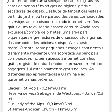
juntamente com uma seleção de canais digitais. As
casas de banho têm artigos de higiene grátis e
secadores de cabelo..Desfrute de fantásticas vistas a
partir do jardim ou tire partido das várias comodidades
e serviços ao seu dispor, incluindo internet sem fios
grátis e um televisor no espaço comum. Apoio para
excursões/compra de bilhetes, uma área para
piqueniques e grelhadores de churrasco são algumas
das comodidades adicionais disponíveis neste
motel..O motel serve pequenos-almoços continentais
diariamente mediante uma sobretaxa..As principais
comodidades incluem acesso à internet com fios
grátis, registo de entrada rápido e armazenamento de
bagagem. Há estacionamento grátis no local..As
distâncias são apresentadas à 0,1 milha e ao
quilómetro mais próximo.
Glacier Hot Pools - 0,2 km/0,1 mi
Reserva de Vida Selvagem de Westcoast - 0,5 km/0,3
mi
Our Lady of the Alps - 0,9 km/0,6 mi
St James Anglican Church - 1 km/0,6 mi