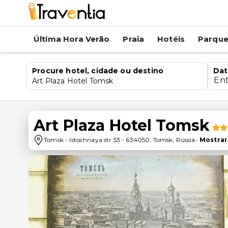
Última Hora Verão
Praia
Hotéis
Parqu
Procure hotel, cidade ou destino
Dat
En
Art Plaza Hotel Tomsk
Art Plaza Hotel Tomsk
Tomsk
-
Istochnaya str 53
-
634050
,
Tomsk
,
Rússia
-
Mostrar