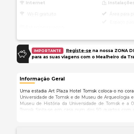
Internet
Instalaçõe
Wi-Fi gratuito
Área para 
Espaço par
Estacionamento
Acessibili
Estacionamento gratuito
Acessibilid
Registe-se
na nossa ZONA DE
IMPORTANTE
quartos sel
para as suas viagens com o Mealheiro da Tr
Informação Geral
Uma estadia Art Plaza Hotel Tomsk coloca-o no cor
Universidade de Tomsk e de Museu de Arqueologia e Etnografia da Sibéria. Este
Museu de História da Universidade de Tomsk e a 0
Tomsk..Sinta-se em casa num dos 50 quartos com um
cozinha partilhada. Mantenha-se em contacto através
privativas dispõem de uma banheira ou um polibã, art
fantásticas vistas a partir da açoteia ou tire partido