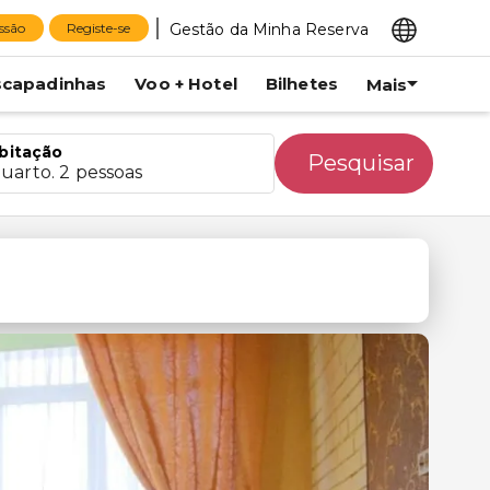
Gestão da Minha Reserva
essão
Registe-se
scapadinhas
Voo + Hotel
Bilhetes
Mais
bitação
Pesquisar
quarto. 2 pessoas