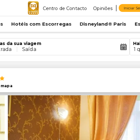
Centro de Contacto
Opiniões
Iniciar S
es
Hotéis com Escorregas
Disneyland® Paris
E
as da sua viagem
Ha
trada
|
Saída
1 
 mapa