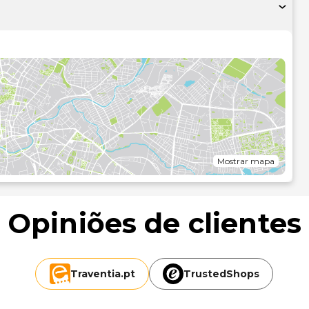
s. Este hotel disponibiliza ainda uma área para piqueniques
onforto dos lençóis, dê uma vista de olhos pela ementa do
favorito no bar/lounge. O hotel serve pequenos-almoços
ediante uma sobretaxa..As principais comodidades incluem
s e armazenamento de bagagem. Planeia um evento em
metros quadrados para eventos, onde se incluem uma zona
ra o aeroporto e existe, também, estacionamento grátis no
o quilómetro mais próximo.
/0,3 mi
m/0,3 mi
m/0,3 mi
Mostrar mapa
/0,3 mi
Opiniões de clientes
 0,6 km/0,4 mi
mi
 0,7 km/0,4 mi
Traventia.
pt
TrustedShops