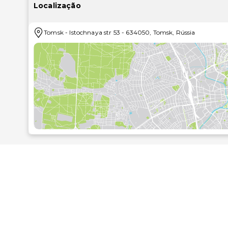
Wi-Fi grátis e apoio para excursões/compra de bilhete
Localização
e grelhadores de churrasco..Se quiser petiscar no c
serviço de quarto 24 horas. Peça o seu cocktail 
Tomsk
-
Istochnaya str 53
-
634050
,
Tomsk
,
Rússia
continentais diariamente entre as 7:00 e as 11:00 m
um business center, uma receção aberta 24 hora
Tomsk? Este hotel dispõe de uma área total de 30 
para conferências. Poderá solicitar transporte de/pa
local..As distâncias são apresentadas à 0,1 milha e a
Museu Zoológico da Universidade de Tomsk - 0,5 km
Museu de Arqueologia e Etnografia da Sibéria - 0,5 k
Museu de História da Universidade de Tomsk - 0,5 k
Museu de Cultura da Universidade de Tomsk - 0,5 km
Museu Mineralógico - 0,5 km/0,3 mi
Universidade e Herbário de Tomsk - 0,5 km/0,3 mi
Museu de Paleontologia da Universidade de Tomsk -
Museu da Anatomia Patológica - 0,6 km/0,4 mi
Museu da Repressão Política da NKVD - 0,7 km/0,4 
Museu Regional das Tradições Populares de Tomsk -
Universidade Estadual de Tomsk - 0,8 km/0,5 mi
Teatro Dramático de Câmara - 1,2 km/0,7 mi
Museu de Arte de Tomsk - 1,2 km/0,7 mi