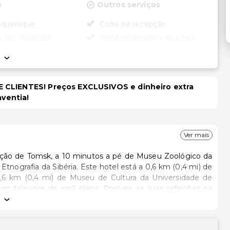
s
Outros serviços
piquenique
Cofre na recepção
a conferências
Armazenamento de esqui
Serviço de lavanderia
dade
ade no quarto (em
 CLIENTES! Preços EXCLUSIVOS e dinheiro extra
ecionados)
aventia!
Ver mais
ação de Tomsk, a 10 minutos a pé de Museu Zoológico da
 hotel está a 0,6 km (0,4 mi) de
,6 km (0,4 mi) de Museu de Cultura da Universidade de
 televisor de ecrã plano. Prepare as suas refeições na
 da ligação à internet sem fios grátis. As casas de banho
igos de higiene grátis e secadores de cabelo..Desfrute de
 das várias comodidades e serviços ao seu dispor, incluindo