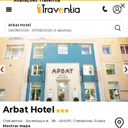
Avaliações Traventia
Arbat Hotel
06/08/2026
-
07/08/2026
|
2 adulto(s)
Arbat Hotel
Cheliabinsk
-
Sovetskaya st., 38
-
454091
,
Cheliabinsk
,
Rússia
Mostrar mapa