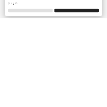
page.
Empresa
Quem somos?
Opiniões de Clientes
Aviso Legal
Condições Gerais
Politica de Privacidade
Política de Cookies
Gerir definições de cookies