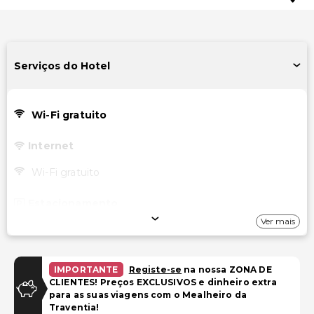
Serviços do Hotel
Wi-Fi gratuito
Internet
Wi-Fi gratuito
Estacionamento
Ver mais
Estacionamento na rua
Instalações
IMPORTANTE
Registe-se
na nossa ZONA DE
CLIENTES! Preços EXCLUSIVOS e dinheiro extra
Biblioteca
para as suas viagens com o Mealheiro da
Traventia!