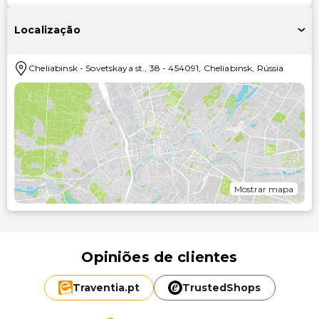
Localização
Cheliabinsk
-
Sovetskaya st., 38
-
454091
,
Cheliabinsk
,
Rússia
Mostrar mapa
Opiniões de clientes
Traventia.
pt
TrustedShops