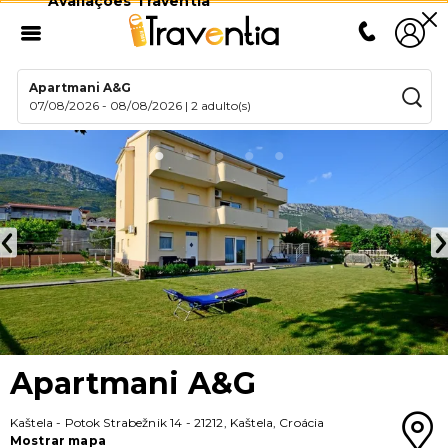
Avaliações Traventia
Apartmani A&G
07/08/2026
-
08/08/2026
|
2 adulto(s)
Apartmani A&G
Kaštela
-
Potok Strabežnik 14
-
21212
,
Kaštela
,
Croácia
Mostrar mapa