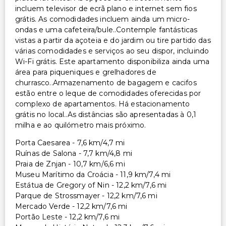
incluem televisor de ecrã plano e internet sem fios
grátis. As comodidades incluem ainda um micro-
ondas e uma cafeteira/bule..Contemple fantásticas
vistas a partir da açoteia e do jardim ou tire partido das
várias comodidades e serviços ao seu dispor, incluindo
Wi-Fi grátis. Este apartamento disponibiliza ainda uma
área para piqueniques e grelhadores de
churrasco..Armazenamento de bagagem e cacifos
estão entre o leque de comodidades oferecidas por
complexo de apartamentos. Há estacionamento
grátis no local..As distâncias são apresentadas à 0,1
milha e ao quilómetro mais próximo.
Porta Caesarea - 7,6 km/4,7 mi
Ruínas de Salona - 7,7 km/4,8 mi
Praia de Znjan - 10,7 km/6,6 mi
Museu Marítimo da Croácia - 11,9 km/7,4 mi
Estátua de Gregory of Nin - 12,2 km/7,6 mi
Parque de Strossmayer - 12,2 km/7,6 mi
Mercado Verde - 12,2 km/7,6 mi
Portão Leste - 12,2 km/7,6 mi