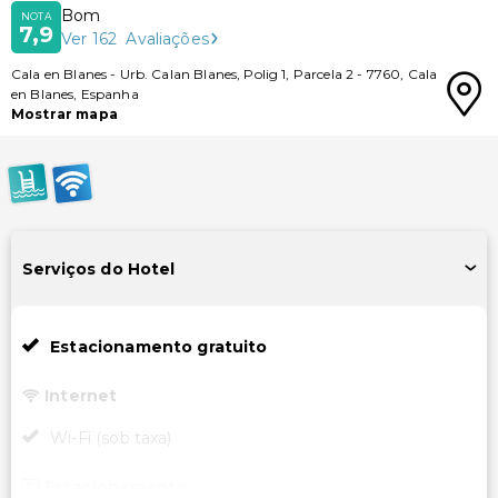
Bom
NOTA
7,9
Ver
162
Avaliações
Cala en Blanes
-
Urb. Calan Blanes, Polig 1, Parcela 2
-
7760
,
Cala
en Blanes
,
Espanha
Mostrar mapa
Serviços do Hotel
Estacionamento gratuito
Internet
Wi-Fi (sob taxa)
Estacionamento