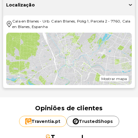
Localização
Cala en Blanes
-
Urb. Calan Blanes, Polig 1, Parcela 2
-
7760
,
Cala
en Blanes
,
Espanha
Mostrar mapa
Opiniões de clientes
Traventia.
pt
TrustedShops