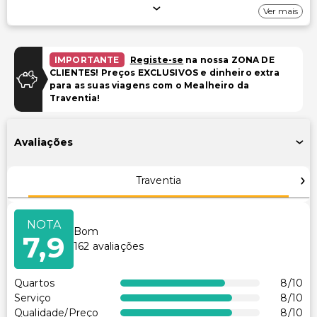
Ver mais
Estacionamento gratuito
Estacionamento gratuito nas proximidades
IMPORTANTE
Registe-se
na nossa ZONA DE
Piscina e Bem-estar
CLIENTES! Preços EXCLUSIVOS e dinheiro extra
para as suas viagens com o Mealheiro da
Piscina infantil
Traventia!
Acessibilidade
Avaliações
Recepção acessível para cadeira de rodas
Traventia
Outros serviços
Cofre na recepção
NOTA
Bom
Equipa multilíngue
7,9
162
avaliações
Aluguer de bicicletas no local
Quartos
8
/10
Serviço
8
/10
Qualidade/Preço
8
/10