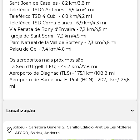
Sant Joan de Caselles - 6,2 km/3,8 mi
Teleférico TSD4 Antenes - 6,5 km/4 mi
Teleférico TSD 4 Cubil - 6,8 km/4,2 mi
Teleférico TSD Coma Blanca - 6,9 km/4,3 mi
Via Ferrata de Bony d'Envalira - 7,2 km/4,5 mi
Igreja de Sant Serni - 7,3 km/4,5 mi
Parc Natural de la Vall de Sorteny - 7,3 km/4,5 mi
Palau de Gel - 7,4 km/4,6 mi
Os aeroportos mais próximos são:
La Seu d'Urgell (LEU) - 44,7 km/27,8 mi
Aeroporto de Blagnac (TLS) - 175,1 km/108,8 mi
Aeroporto de Barcelona-El Prat (BCN) - 202,1 km/125,6
mi
Localização
Soldeu
-
Carretera General 2, Canillo Edificio Prat De Les Molleres
-
AD100
,
Soldeu
,
Andorra