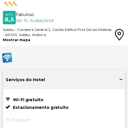
Fabuloso
NOTA
8,5
Ver
15
Avaliações
Soldeu
-
Carretera General 2, Canillo Edificio Prat De Les Molleres
-
AD100
,
Soldeu
,
Andorra
Mostrar mapa
Serviços do Hotel
Wi-Fi gratuito
Estacionamento gratuito
Internet