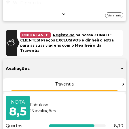
Wi-Fi gratuito
Estacionamento
Ver mais
Estacionamento gratuito
IMPORTANTE
Registe-se
na nossa ZONA DE
Acessibilidade
CLIENTES! Preços EXCLUSIVOS e dinheiro extra
para as suas viagens com o Mealheiro da
Acessibilidade no quarto (em quartos selecionados)
Traventia!
Outros serviços
Avaliações
Aluguer de bicicletas no local
Serviço de lavanderia
Traventia
Serviço de lavanderia/lavagem a seco
NOTA
Fabuloso
8,5
15
avaliações
Quartos
8
/10