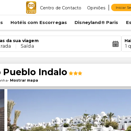
Centro de Contacto
Opiniões
Iniciar S
es
Hotéis com Escorregas
Disneyland® Paris
E
as da sua viagem
Ha
trada
|
Saída
1 
 Pueblo Indalo
anha
-
Mostrar mapa