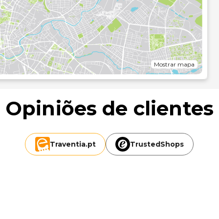
de jogos e uma loja de presentes/quiosque de jornais.
ndaluz, um restaurante especializado em cozinha espanhola
rá uma cafetaria para desfrutar de refeições mais ligeiras.
de conversa no bar/lounge ou no bar junto à piscina.
erta 24 horas, armazenamento de bagagem e elevador. Há
Mostrar mapa
ómetro mais próximo.
Opiniões de clientes
Traventia.
pt
TrustedShops