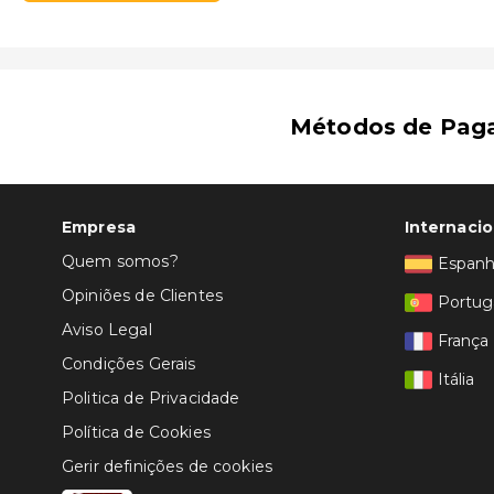
Plaza de Toros de Vera - 12,7 km/7,9 mi
Playa de la Fábrica - 13,1 km/8,1 mi
Plaza Mayor de Vera - 14 km/8,7 mi
Parque Natural del Cabo de Gata-Níjar - 14,3 km/8,9 
Métodos de Pag
Empresa
Internacio
Quem somos?
Espan
Opiniões de Clientes
Portug
Aviso Legal
França
Condições Gerais
Itália
Politica de Privacidade
Política de Cookies
Gerir definições de cookies