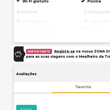
Wi-Fi gratuito
Piscina
Internet
Instalaçõe
Wi-Fi gratuito
Clube infant
Piscina
Estacionamento
Sala de jog
Estacionamento (taxa extra)
Garagem
Registe-se
na nossa ZONA DE
IMPORTANTE
para as suas viagens com o Mealheiro da Tr
Piscina e Bem-estar
Piscina ao ar livre sazonal
Avaliações
Piscina infantil
Traventia