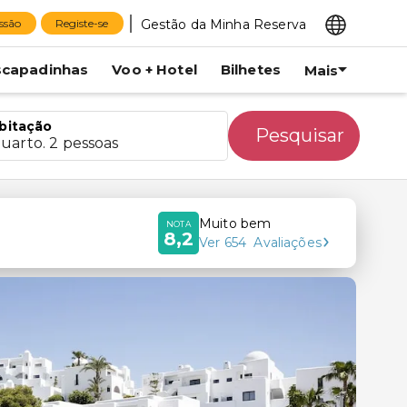
Gestão da Minha Reserva
essão
Registe-se
scapadinhas
Voo + Hotel
Bilhetes
Mais
bitação
Pesquisar
quarto. 2 pessoas
Muito bem
NOTA
8,2
Ver
654
Avaliações