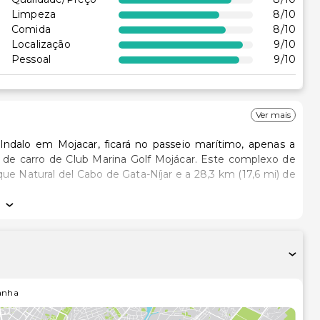
Limpeza
8
/10
Comida
8
/10
Localização
9
/10
Pessoal
9
/10
Ver mais
mo, apenas a
de Club Marina Golf Mojácar. Este complexo de
ue Natural del Cabo de Gata-Níjar e a 28,3 km (17,6 mi) de
m um frigorífico e um micro-ondas, se quiser preparar os
aranda ou pátio interior. Ao final do dia, assista a uma
ivativas estão equipadas com uma banheira de imersão total
anha
incluindo uma piscina exterior, para puros momentos de
s vistas a partir da açoteia e do jardim. As facilidades