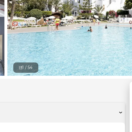
1 /
54