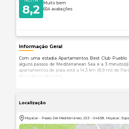
NOTA
Muito bem
8,2
654
avaliações
Informação Geral
Com uma estadia Apartamentos Best Club Pueblo Indalo em Mojacar, ficará no passeio maríti
alguns passos de Mediterranean Sea e a 3 minuto(s) de carro 
apartamentos de praia está a 14,3 km (8,9 mi) de Parq
Playa de los Muertos.
Os 549 quartos climatizados oferecem uma cozinha co
seus pratos favoritos. As unidades contam com uma v
seleção de canais via satélite. As casas de banho pr
Localização
e secadores de cabelo.
Mojácar
-
Paseo Del Mediterráneo, 233
-
04638
,
Mojácar
,
Esp
Tire partido das várias atividades recreativas, 
descontração, ou aproveite para contemplar soberba