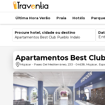
Última Hora Verão
Praia
Hotéis
Parqu
Procure hotel, cidade ou destino
Dat
En
Apartamentos Best Club Pueblo Indalo
Apartamentos Best Club
Mojácar
-
Paseo Del Mediterráneo, 233
-
04638
,
Mojácar
,
Esp