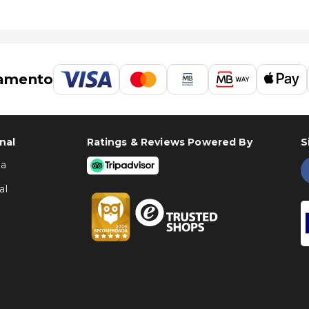
mi
O aeroporto preferencial para Apartamentos Best Club Pueblo Indalo é o de Almeria (LEI) - 82,8 km/51,4 mi
amento
nal
Ratings & Reviews Powered By
S
ha
al