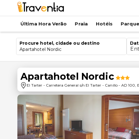
Última Hora Verão
Praia
Hotéis
Parqu
Procure hotel, cidade ou destino
Dat
En
Apartahotel Nordic
Apartahotel Nordic
El Tarter
-
Carretera General s/n El Tarter - Canillo
-
AD 100
,
E