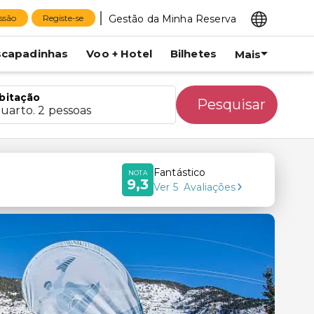
Gestão da Minha Reserva
essão
Registe-se
scapadinhas
Voo + Hotel
Bilhetes
Mais
bitação
Pesquisar
quarto. 2 pessoas
Fantástico
NOTA
9,3
Ver
5
Avaliações