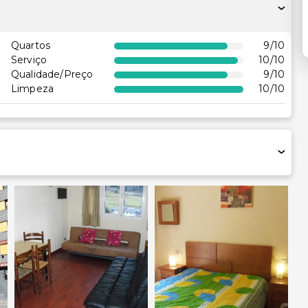
Quartos
9
/10
Serviço
10
/10
Qualidade/Preço
9
/10
Limpeza
10
/10