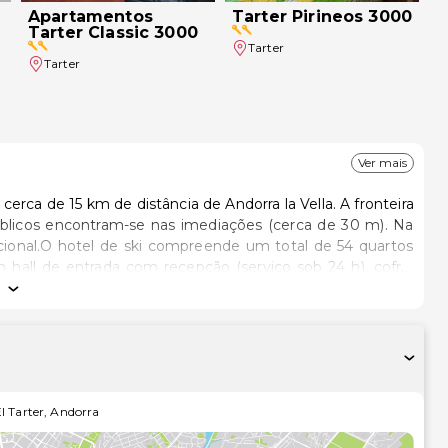
Apartamentos
Tarter Pirineos 3000
Tarter Classic 3000
Tarter
Tarter
Ver mais
erca de 15 km de distância de Andorra la Vella. A fronteira
úblicos encontram-se nas imediações (cerca de 30 m). Na
acional.O hotel de ski compreende um total de 54 quartos
hall de entrada com recepção (serviço sob 24 h), cofre,
a igualmente um café, um bar, uma sala para jogos e uma
 climatizado. O hotel coloca à sua disposição serviço de
o, garagem e parque infantil.Os confortáveis quartos
cluem ainda telefone com ligação directa, televisão via
 aquecimento central e varanda.Encontram-se à disposição
rograma sazonal de animação completa as ofertas do
l Tarter
,
Andorra
almoço como também o seu jantar em sistema de buffet.
nu.