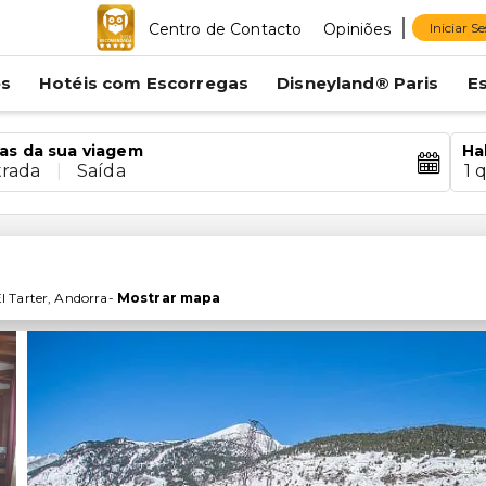
Centro de Contacto
Opiniões
Iniciar S
es
Hotéis com Escorregas
Disneyland® Paris
E
as da sua viagem
Ha
trada
|
Saída
1 
l Tarter
,
Andorra
-
Mostrar mapa