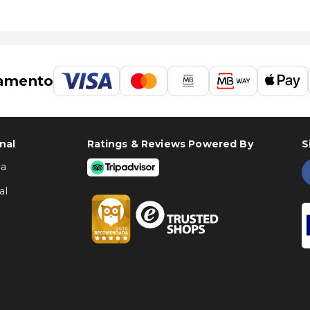
amento
nal
Ratings & Reviews Powered By
S
ha
al