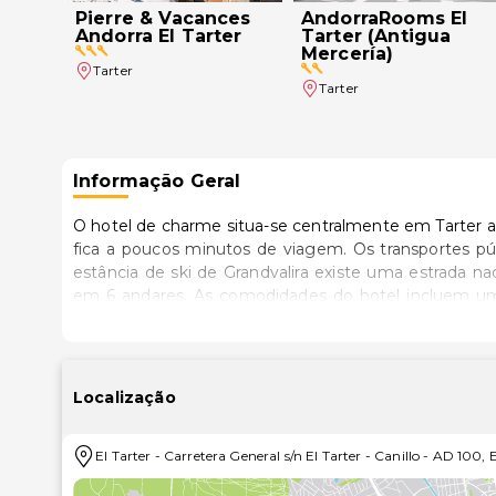
Pierre & Vacances
AndorraRooms El
Andorra El Tarter
Tarter (Antigua
Mercería)
Tarter
Tarter
Informação Geral
O hotel de charme situa-se centralmente em Tarter a c
fica a poucos minutos de viagem. Os transportes p
estância de ski de Grandvalira existe uma estrada n
em 6 andares. As comodidades do hotel incluem um 
guichet para câmbio monetário e elevador. Contempl
sala de televisão e ainda um restaurante à la carte
lavandaria, bem como um parque de estacionament
dispõem de casa de banho com secador de cabelo. In
Localização
satélitecabo, acesso à Internet, cofre de aluguer,
duas mesas de bilhar e um campo de golfe. Um p
El Tarter
-
Carretera General s/n El Tarter - Canillo
-
AD 100
,
E
hotel.Os hóspedes poderão compor o seu pequeno-
O jantar poderá também ser escolhido através do me