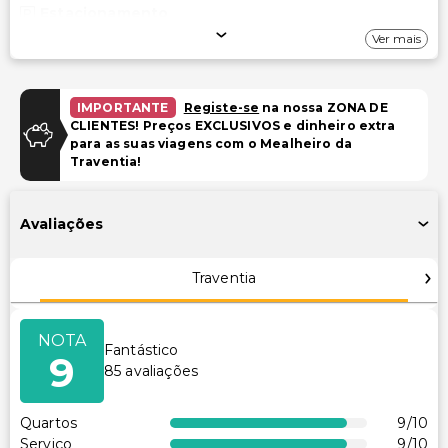
Estacionamento
Ver mais
Estacionamento na rua
Estacionamento gratuito nas proximidades
IMPORTANTE
Registe-se
na nossa ZONA DE
Piscina e Bem-estar
CLIENTES! Preços EXCLUSIVOS e dinheiro extra
para as suas viagens com o Mealheiro da
Piscina infantil
Traventia!
Instalações
Avaliações
Caixa multibanco/serviços bancários
Sala de jogos/arcade
Traventia
Transporte
NOTA
Fantástico
Transporte para o aeroporto (custo adicional)
9
85
avaliações
Acessibilidade
Quartos
9
/10
Transporte acessível para o aeroporto
Serviço
9
/10