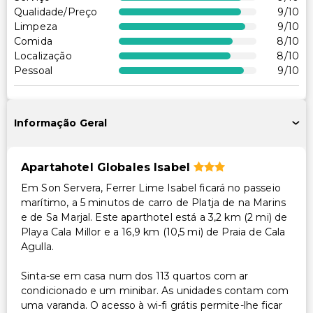
Qualidade/Preço
9
/10
Outros serviços
Limpeza
9
/10
Comida
8
/10
Cofre na recepção
Localização
8
/10
Equipa multilíngue
Pessoal
9
/10
Aluguer de bicicletas no local
Serviço de lavanderia
Serviço de lavanderia/lavagem a seco
Informação Geral
Apartahotel Globales Isabel
Em Son Servera, Ferrer Lime Isabel ficará no passeio
marítimo, a 5 minutos de carro de Platja de na Marins
e de Sa Marjal. Este aparthotel está a 3,2 km (2 mi) de
Playa Cala Millor e a 16,9 km (10,5 mi) de Praia de Cala
Agulla.
Sinta-se em casa num dos 113 quartos com ar
condicionado e um minibar. As unidades contam com
uma varanda. O acesso à wi-fi grátis permite-lhe ficar