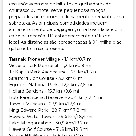
excursões/compra de bilhetes e grelhadores de
churrasco..O motel serve pequenos-almoços
preparados no momento diariamente mediante uma
sobretaxa..As principais comodidades incluem
armazenamento de bagagem, uma lavandaria e um
cofre na receção. Há estacionamento grátis no
local..As distâncias são apresentadas à 0,1 milha e ao
quilómetro mais próximo.
Taranaki Pioneer Village - 1,1 km/0,7 mi
Victoria Park Memorial - 1,2 km/0,8 mi
Te Kapua Park Racecourse - 2,5 km/1,6 mi
Stratford Golf Course - 3,2 km/2 mi
Egmont National Park - 12,2 km/7,6 mi
Hollard Gardens - 15,7 km/9,8 mi
Rotokare Scenic Reserve - 20,4 km/12,7 mi
Tawhiti Museum - 27,9 km/17,4 mi
King Edward Park - 28,7 km/17,8 mi
Hawera Water Tower - 29,6 km/18,4 mi
Lake Mangamahoe - 30,9 km/19,2 mi
Hawera Golf Course - 31,6 km/19,6 mi
Sentry Hill Winery - 36,6 km/22,7 mi