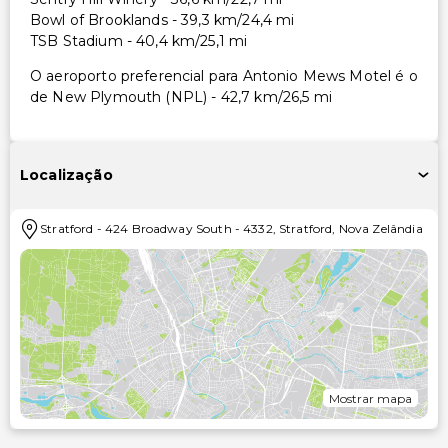
Bowl of Brooklands - 39,3 km/24,4 mi
TSB Stadium - 40,4 km/25,1 mi
O aeroporto preferencial para Antonio Mews Motel é o
de New Plymouth (NPL) - 42,7 km/26,5 mi
Localização
Stratford
-
424 Broadway South
-
4332
,
Stratford
,
Nova Zelândia
Mostrar mapa