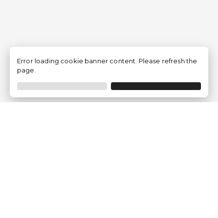
Error loading cookie banner content. Please refresh the
page.
Empresa
Quem somos?
Opiniões de Clientes
Aviso Legal
Condições Gerais