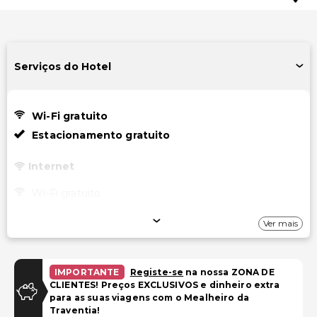
Serviços do Hotel
Wi-Fi gratuito
Estacionamento gratuito
Internet
Wi-Fi gratuito
Estacionamento
Ver mais
Estacionamento gratuito
IMPORTANTE
Registe-se
na nossa ZONA DE
Acessibilidade
CLIENTES! Preços EXCLUSIVOS e dinheiro extra
para as suas viagens com o Mealheiro da
Acessibilidade no quarto (em quartos selecionados)
Traventia!