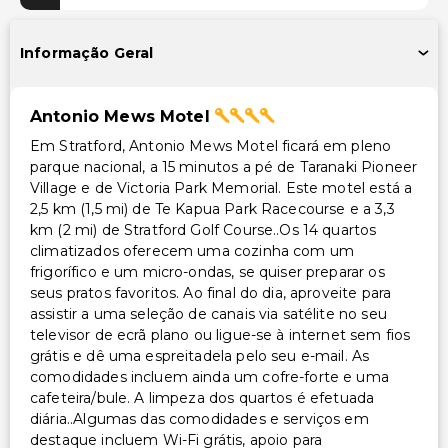
Acessível para cadeira de rodas – não
Informação Geral
Outros serviços
Cofre na recepção
Antonio Mews Motel
Serviço de lavanderia
Em Stratford, Antonio Mews Motel ficará em pleno
Check-in expresso
parque nacional, a 15 minutos a pé de Taranaki Pioneer
Village e de Victoria Park Memorial. Este motel está a
2,5 km (1,5 mi) de Te Kapua Park Racecourse e a 3,3
km (2 mi) de Stratford Golf Course..Os 14 quartos
climatizados oferecem uma cozinha com um
frigorífico e um micro-ondas, se quiser preparar os
seus pratos favoritos. Ao final do dia, aproveite para
assistir a uma seleção de canais via satélite no seu
televisor de ecrã plano ou ligue-se à internet sem fios
grátis e dê uma espreitadela pelo seu e-mail. As
comodidades incluem ainda um cofre-forte e uma
cafeteira/bule. A limpeza dos quartos é efetuada
diária..Algumas das comodidades e serviços em
destaque incluem Wi-Fi grátis, apoio para