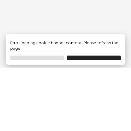
Error loading cookie banner content. Please refresh the
page.
Empresa
Quem somos?
Opiniões de Clientes
Aviso Legal