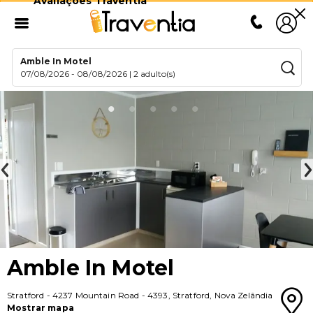
Avaliações Traventia
Amble In Motel
07/08/2026
-
08/08/2026
|
2 adulto(s)
Amble In Motel
Stratford
-
4237 Mountain Road
-
4393
,
Stratford
,
Nova Zelândia
Mostrar mapa