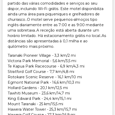
partido das várias comodidades e serviços ao seu
dispor, incluindo Wi-Fi grátis. Este motel disponibiliza
ainda uma área para piqueniques e grelhadores de
churrasco..O motel serve pequenos-almoços tipo
inglês diariamente entre as 7:00 e as 9:00 mediante
uma sobretaxa..A receção está aberta durante um
horário limitado. Há estacionamento grátis no local..As
distâncias são apresentadas à 0,1 milha e ao
quilómetro mais próximo.
Taranaki Pioneer Village - 3,3 km/2 mi
Victoria Park Memorial - 5,6 km/3,5 mi
Te Kapua Park Racecourse - 6,9 km/4,3 mi
Stratford Golf Course - 7,7 km/4,8 mi
Rotokare Scenic Reserve - 16,1 km/10 mi
Egmont National Park - 16,6 km/10,3 mi
Hollard Gardens - 20,1 km/12,5 mi
Tawhiti Museum - 23,6 km/14,7 mi
King Edward Park - 24,4 km/15,1 mi
Mount Taranaki - 25 km/15,5 mi
Hawera Water Tower - 25,3 km/15,7 mi
Hawera Golf Course - 27,3 km/16,9 mi