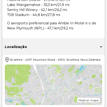
Lake Mangamahoe - 35,3 km/21,9 mi
Sentry Hill Winery - 42,1 km/26,2 mi
TSB Stadium - 44,8 km/27,8 mi
O aeroporto preferencial para Amble In Motel é o de
New Plymouth (NPL) - 47,1 km/29,2 mi
Localização
Stratford
-
4237 Mountain Road
-
4393
,
Stratford
,
Nova Zelândia
Mostrar mapa