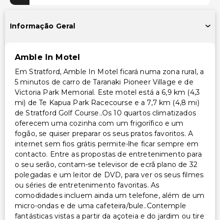
Acessibilidade
Informação Geral
Acessibilidade no quarto (em quartos selecionados)
Caminho acessível para cadeira de rodas
Amble In Motel
Estacionamento acessível para cadeira de rodas
Em Stratford, Amble In Motel ficará numa zona rural, a
5 minutos de carro de Taranaki Pioneer Village e de
Outros serviços
Victoria Park Memorial. Este motel está a 6,9 km (4,3
Serviço de lavanderia
mi) de Te Kapua Park Racecourse e a 7,7 km (4,8 mi)
de Stratford Golf Course..Os 10 quartos climatizados
oferecem uma cozinha com um frigorífico e um
fogão, se quiser preparar os seus pratos favoritos. A
internet sem fios grátis permite-lhe ficar sempre em
contacto. Entre as propostas de entretenimento para
o seu serão, contam-se televisor de ecrã plano de 32
polegadas e um leitor de DVD, para ver os seus filmes
ou séries de entretenimento favoritas. As
comodidades incluem ainda um telefone, além de um
micro-ondas e de uma cafeteira/bule..Contemple
fantásticas vistas a partir da açoteia e do jardim ou tire