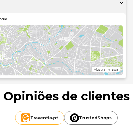
ire partido das várias comodidades e serviços ao seu dispor,
e bilhetes.
ndia
sta de olhos pela ementa do serviço de quarto.
o entre o leque de comodidades oferecidas por Este
ómetro mais próximo.
Mostrar mapa
Opiniões de clientes
Traventia.
pt
TrustedShops