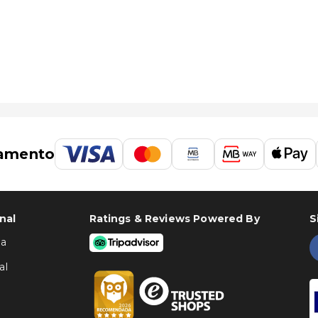
amento
nal
Ratings & Reviews Powered By
S
ha
al