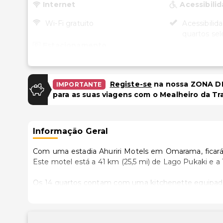
Internet
Acessibili
Wi-Fi gratuito
Acessibilid
quartos sel
Estacionamento
Estacionamento gratuito
Registe-se
na nossa ZONA DE
IMPORTANTE
para as suas viagens com o Mealheiro da Tr
Informação Geral
Com uma estadia Ahuriri Motels em Omarama, ficará a
Este motel está a 41 km (25,5 mi) de Lago Pukaki e a 
Os 14 quartos contam com uma kitchenette equipada 
aquele prato especial. Ao final do dia, aproveite para a
de ecrã plano ou ligue-se à wi-fi grátis e dê uma e
secretárias e cafeteiras/bules. A limpeza dos quartos é