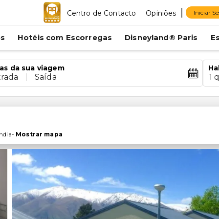
Centro de Contacto
Opiniões
Iniciar S
es
Hotéis com Escorregas
Disneyland® Paris
E
as da sua viagem
Ha
trada
|
Saída
1 
ndia
-
Mostrar mapa