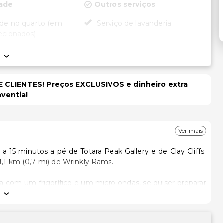
dade
Outros serviços
ade no quarto (em
Serviço de lavanderia
ecionados)
 CLIENTES! Preços EXCLUSIVOS e dinheiro extra
aventia!
Ver mais
 15 minutos a pé de Totara Peak Gallery e de Clay Cliffs.
1,1 km (0,7 mi) de Wrinkly Rams.
com um frigorífico e um micro-ondas, se quiser preparar
ssistir a uma seleção de canais via satélite no seu televisor
spreitadela pelo seu e-mail. As comodidades incluem ainda
 efetuada diária.