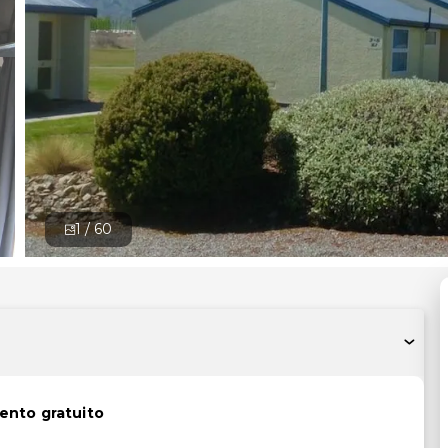
1 /
60
ento gratuito