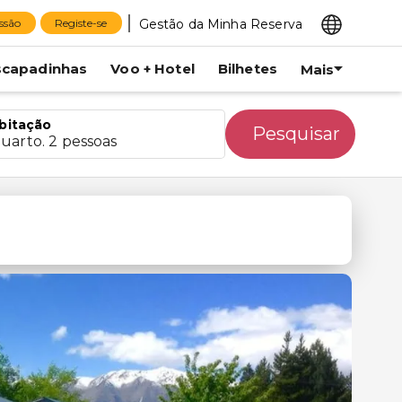
Gestão da Minha Reserva
essão
Registe-se
scapadinhas
Voo + Hotel
Bilhetes
Mais
bitação
Pesquisar
quarto. 2 pessoas