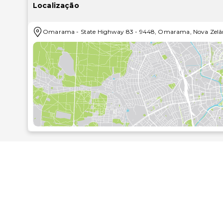
Localização
Desfrute de fantásticas vistas a partir do jardim ou t
incluindo Wi-fi grátis e apoio para excursões/compra d
Omarama
-
State Highway 83
-
9448
,
Omarama
,
Nova Zelâ
Se quiser petiscar no conforto dos lençóis, dê uma vi
Armazenamento de bagagem e uma lavandaria estã
motel. Há estacionamento grátis no local.
As distâncias são apresentadas à 0,1 milha e ao quil
Totara Peak Gallery - 0,6 km/0,4 mi
Clay Cliffs - 1,1 km/0,7 mi
Wrinkly Rams - 1,1 km/0,7 mi
Banhos de Omarama - 1,3 km/0,8 mi
Vinha de Ladybird Hill - 1,3 km/0,8 mi
Lago Benmore - 6,5 km/4,1 mi
Clay Cliffs Scenic Reserve - 16,4 km/10,2 mi
Benmore Dam - 28,8 km/17,9 mi
Lake Ruataniwha - 29,8 km/18,5 mi
Centro de Twizel - 31,2 km/19,4 mi
Mueller Ridge - 31,6 km/19,6 mi