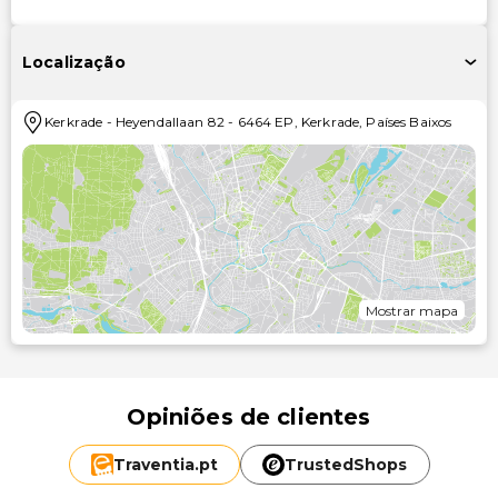
Localização
Kerkrade
-
Heyendallaan 82
-
6464 EP
,
Kerkrade
,
Países Baixos
Mostrar mapa
Opiniões de clientes
Traventia.
pt
TrustedShops