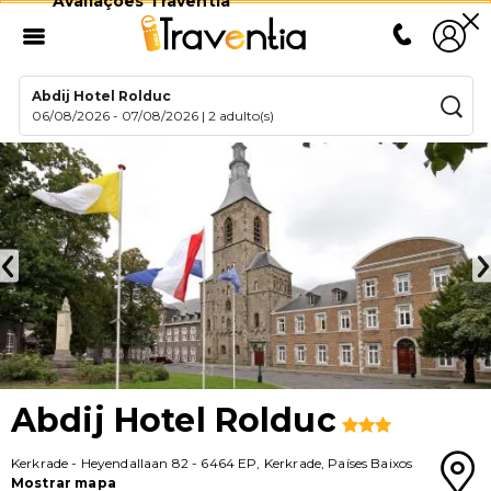
Avaliações Traventia
Abdij Hotel Rolduc
06/08/2026
-
07/08/2026
|
2 adulto(s)
Abdij Hotel Rolduc
Kerkrade
-
Heyendallaan 82
-
6464 EP
,
Kerkrade
,
Países Baixos
Mostrar mapa