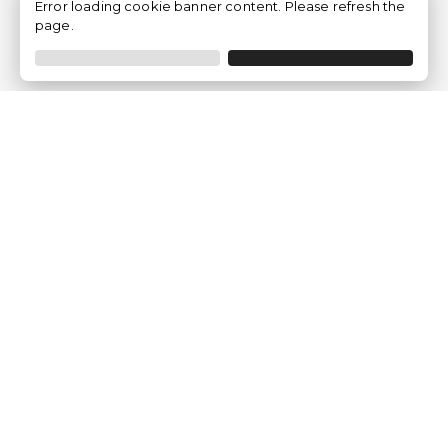
Error loading cookie banner content. Please refresh the
page.
Empresa
Quem somos?
Opiniões de Clientes
Aviso Legal
Condições Gerais
Politica de Privacidade
Política de Cookies
Gerir definições de cookies