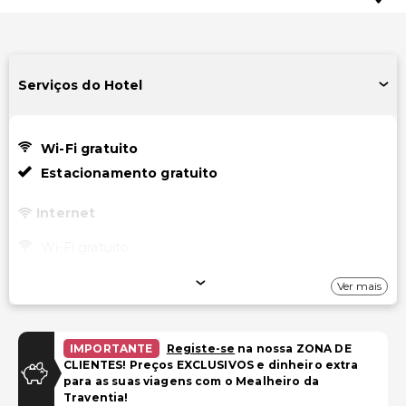
Serviços do Hotel
Wi-Fi gratuito
Estacionamento gratuito
Internet
Wi-Fi gratuito
Estacionamento
Ver mais
Estacionamento gratuito
IMPORTANTE
Registe-se
na nossa ZONA DE
Acessibilidade
CLIENTES! Preços EXCLUSIVOS e dinheiro extra
para as suas viagens com o Mealheiro da
Acessível para cadeira de rodas – não
Traventia!