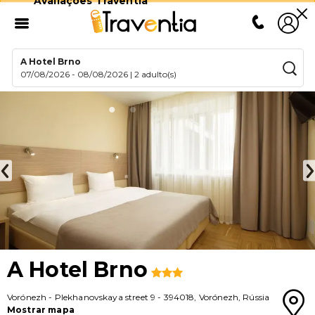
Avaliações Traventia
A Hotel Brno
07/08/2026
-
08/08/2026
|
2 adulto(s)
A Hotel Brno
Vorónezh
-
Plekhanovskaya street 9
-
394018
,
Vorónezh
,
Rússia
Mostrar mapa