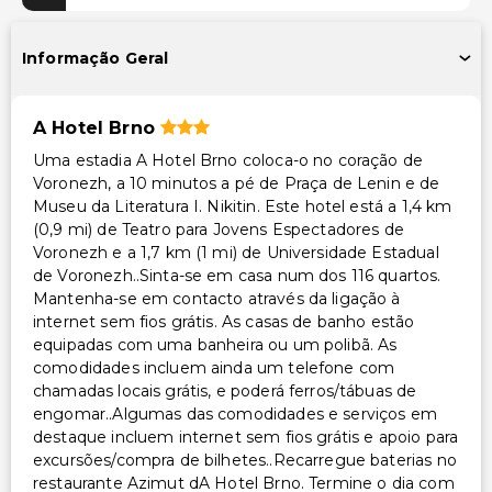
Estacionamento no local
Informação Geral
Instalações
Salas de reunião
A Hotel Brno
Biblioteca
Uma estadia A Hotel Brno coloca-o no coração de
Caixa multibanco/serviços bancários
Voronezh, a 10 minutos a pé de Praça de Lenin e de
Museu da Literatura I. Nikitin. Este hotel está a 1,4 km
Transporte
(0,9 mi) de Teatro para Jovens Espectadores de
Voronezh e a 1,7 km (1 mi) de Universidade Estadual
Transporte para o aeroporto (custo adicional)
de Voronezh..Sinta-se em casa num dos 116 quartos.
Mantenha-se em contacto através da ligação à
Acessibilidade
internet sem fios grátis. As casas de banho estão
equipadas com uma banheira ou um polibã. As
Acessível para cadeira de rodas
comodidades incluem ainda um telefone com
chamadas locais grátis, e poderá ferros/tábuas de
Outros serviços
engomar..Algumas das comodidades e serviços em
Serviço de lavanderia
destaque incluem internet sem fios grátis e apoio para
excursões/compra de bilhetes..Recarregue baterias no
restaurante Azimut dA Hotel Brno. Termine o dia com