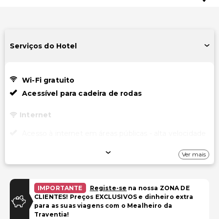
Serviços do Hotel
Wi-Fi gratuito
Acessível para cadeira de rodas
Internet
Acesso à internet em áreas públicas - alta velocidade
Acesso à internet - sem fio
Ver mais
Acesso à Internet com fio (sob taxa)
Wi-Fi gratuito
IMPORTANTE
Registe-se
na nossa ZONA DE
Estacionamento
CLIENTES! Preços EXCLUSIVOS e dinheiro extra
para as suas viagens com o Mealheiro da
Estacionamento (taxa extra)
Traventia!