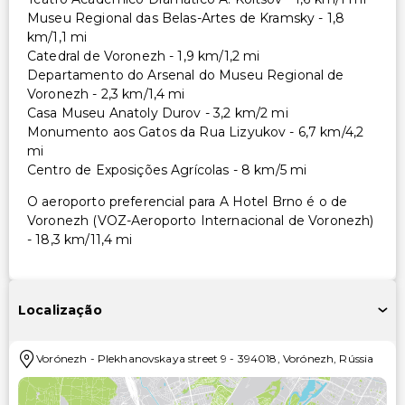
Museu Regional das Belas-Artes de Kramsky - 1,8
km/1,1 mi
Catedral de Voronezh - 1,9 km/1,2 mi
Departamento do Arsenal do Museu Regional de
Voronezh - 2,3 km/1,4 mi
Casa Museu Anatoly Durov - 3,2 km/2 mi
Monumento aos Gatos da Rua Lizyukov - 6,7 km/4,2
mi
Centro de Exposições Agrícolas - 8 km/5 mi
O aeroporto preferencial para A Hotel Brno é o de
Voronezh (VOZ-Aeroporto Internacional de Voronezh)
- 18,3 km/11,4 mi
Localização
Vorónezh
-
Plekhanovskaya street 9
-
394018
,
Vorónezh
,
Rússia