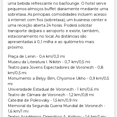
uma bebida refrescante no bar/lounge. O hotel serve
pequenos-almoços buffet diariamente mediante uma
sobretaxa..As principais comodidades incluem acesso
à internet com fios (sobretaxa), um business center e
uma receção aberta 24 horas. Poderá solicitar
transporte de/para o aeroporto e existe, também,
estacionamento no local..As distâncias são
apresentadas à 0,1 milha e ao quilómetro mais
próximo.
Praça de Lenin - 0,4 km/0,3 mi
Museu da Literatura I. Nikitin - 0,7 km/0,5 mi
Teatro para Jovens Espectadores de Voronezh - 0,8
km/0,5 mi
Monumento a Belyy Bim, Chyornoe Ukho - 0,9 km/0,5
mi
Universidade Estadual de Voronezh - 1 km/0,6 mi
Teatro de Câmara de Voronezh - 1,2 km/0,8 mi
Catedral de Pokrovsky - 1,5 km/0,9 mi
Memorial da Segunda Guerra Mundial de Voronezh -
1,6 km/1 mi
Teatro Académico Dramático A. Koltsov - 1,6 km/1 mi