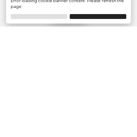
Error loading cookie banner content. Please refresh the
page.
Filtrar
Empresa
Quem somos?
Opiniões de Clientes
Aviso Legal
Condições Gerais
Politica de Privacidade
Política de Cookies
Gerir definições de cookies