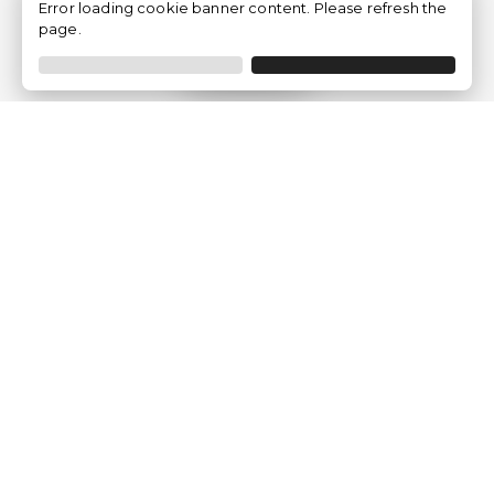
Error loading cookie banner content. Please refresh the
page.
Filtrar
Empresa
Quem somos?
Opiniões de Clientes
Aviso Legal
Condições Gerais
Politica de Privacidade
Política de Cookies
Gerir definições de cookies