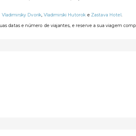
o
Vladimirsky Dvorik
,
Vladimirski Hutorok
e
Zastava Hotel
.
 suas datas e número de viajantes, e reserve a sua viagem com