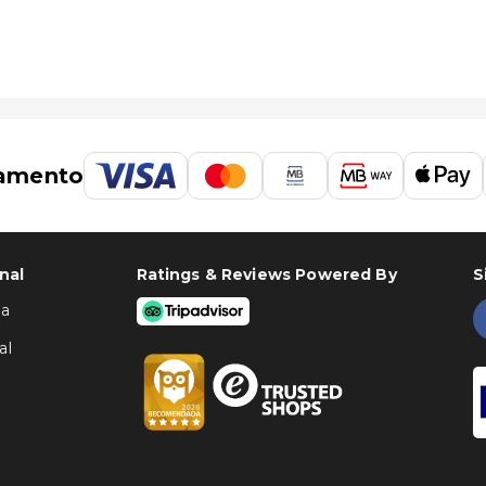
amento
nal
Ratings & Reviews Powered By
S
ha
al