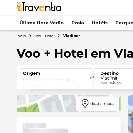
Última Hora Verão
Praia
Hotéis
Parqu
Início
Voo + Hotel
Vladímir
Voo + Hotel em Vl
Origem
Destino
Vladímir
Encontre um aeroporto
Voo incluído
Mostrar mapa