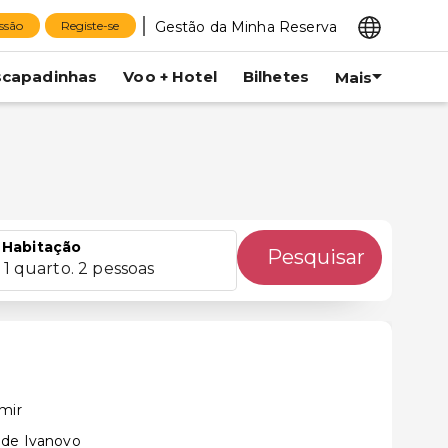
Gestão da Minha Reserva
essão
Registe-se
scapadinhas
Voo + Hotel
Bilhetes
Mais
Habitação
Pesquisar
1 quarto. 2 pessoas
mir
 de Ivanovo