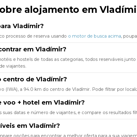
sobre alojamento em Vladími
para Vladímir?
co processo de reserva usando
o motor de busca acima
, poup
contrar em Vladímir?
hotéis e hostels de todas as categorias, todos reserváveis ju
de viajantes.
o centro de Vladímir?
(IWA), a 94.0 km do centro de Vladímir. Pode filtrar por local
 voo + hotel em Vladímir?
as suas datas e número de viajantes, e compare os resultados fil
íveis em Vladímir?
mpare opções para encontrar a melhor oferta para a sua viagem