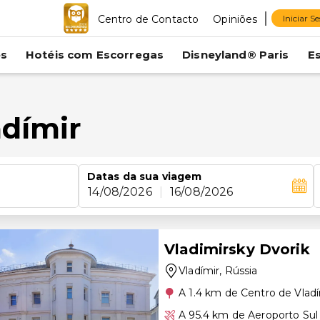
Centro de Contacto
Opiniões
Iniciar S
es
Hotéis com Escorregas
Disneyland® Paris
E
adímir
Datas da sua viagem
14/08/2026
|
16/08/2026
Vladimirsky Dvorik
Vladímir
, Rússia
A 1.4 km de Centro de Vladí
A 95.4 km de Aeroporto Sul