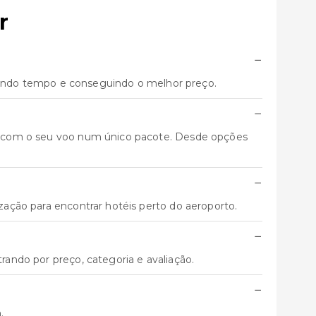
r
−
ando tempo e conseguindo o melhor preço.
−
nto com o seu voo num único pacote. Desde opções
−
ização para encontrar hotéis perto do aeroporto.
−
trando por preço, categoria e avaliação.
−
.