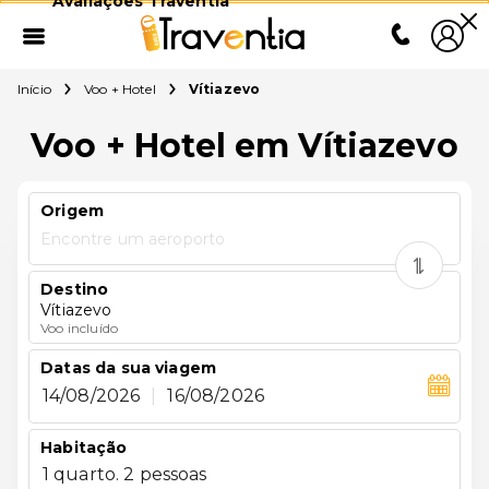
Avaliações Traventia
Início
Voo + Hotel
Vítiazevo
Voo + Hotel em Vítiazevo
Origem
Encontre um aeroporto
Destino
Vítiazevo
Voo incluído
Datas da sua viagem
14/08/2026
|
16/08/2026
Habitação
1 quarto. 2 pessoas