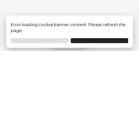
Error loading cookie banner content. Please refresh the
page.
Filtrar
Empresa
Quem somos?
Opiniões de Clientes
Aviso Legal
Condições Gerais
Politica de Privacidade