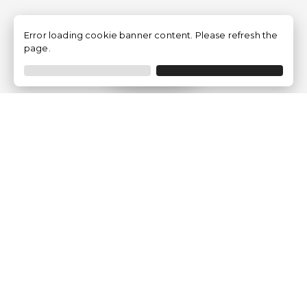
Error loading cookie banner content. Please refresh the
page.
Filtrar
Empresa
Quem somos?
Opiniões de Clientes
Aviso Legal
Condições Gerais
Politica de Privacidade
Política de Cookies