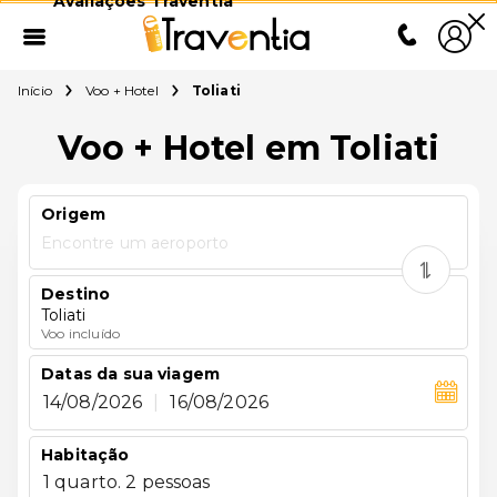
Avaliações Traventia
Início
Voo + Hotel
Toliati
Voo + Hotel em Toliati
Origem
Encontre um aeroporto
Destino
Toliati
Voo incluído
Datas da sua viagem
14/08/2026
|
16/08/2026
Habitação
1 quarto. 2 pessoas