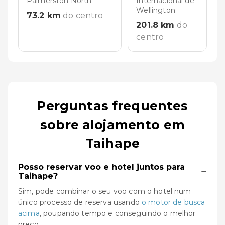
Palmerston North
Internacional de
Wellington
73.2
km
do centro
201.8
km
do
centro
Perguntas frequentes
sobre alojamento em
Taihape
Posso reservar voo e hotel juntos para
−
Taihape?
Sim, pode combinar o seu voo com o hotel num
único processo de reserva usando
o motor de busca
acima
, poupando tempo e conseguindo o melhor
preço.