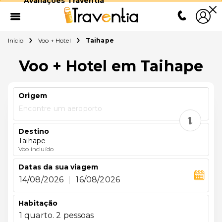
Avaliações Traventia
Início
Voo + Hotel
Taihape
Voo + Hotel em Taihape
Origem
Encontre um aeroporto
Destino
Taihape
Voo incluído
Datas da sua viagem
14/08/2026
|
16/08/2026
Habitação
1 quarto. 2 pessoas