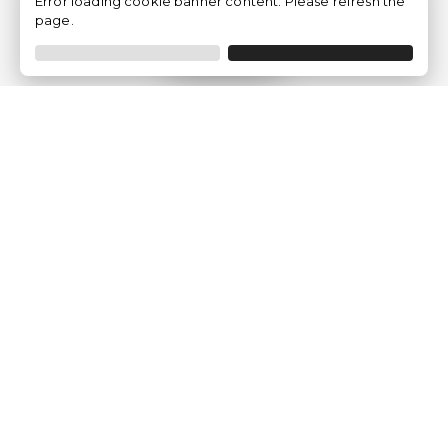
Error loading cookie banner content. Please refresh the
page.
Filtrar
Empresa
Quem somos?
Opiniões de Clientes
Aviso Legal
Condições Gerais
Politica de Privacidade
Política de Cookies
Gerir definições de cookies