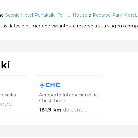
são
Scenic Hotel Punakaiki
,
Te Hui House
e
Paparoa Park Motel
.
 suas datas e número de viajantes, e reserve a sua viagem com
ki
CHC
okitika
Aeroporto Internacional de
Christchurch
entro
181.9
km
do centro