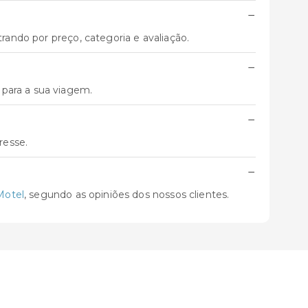
−
trando por preço, categoria e avaliação.
−
 para a sua viagem.
−
resse.
−
Motel
, segundo as opiniões dos nossos clientes.