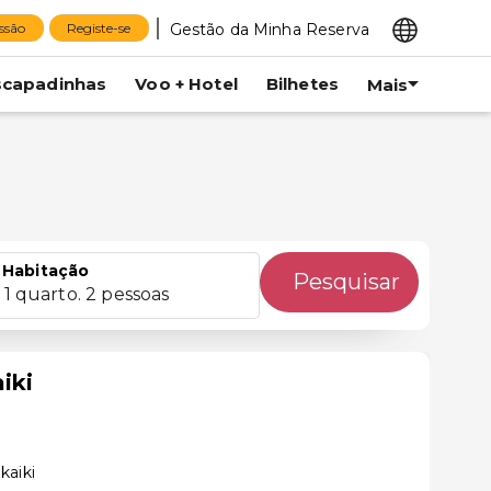
Gestão da Minha Reserva
essão
Registe-se
scapadinhas
Voo + Hotel
Bilhetes
Mais
Habitação
Pesquisar
1 quarto. 2 pessoas
iki
kaiki