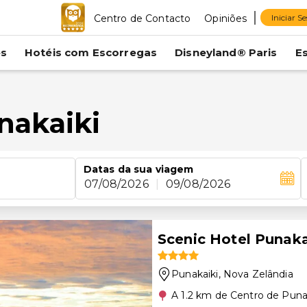
Centro de Contacto
Opiniões
Iniciar S
es
Hotéis com Escorregas
Disneyland® Paris
E
nakaiki
Datas da sua viagem
07/08/2026
|
09/08/2026
Scenic Hotel Punaka
Punakaiki
, Nova Zelândia
A 1.2 km de Centro de Puna