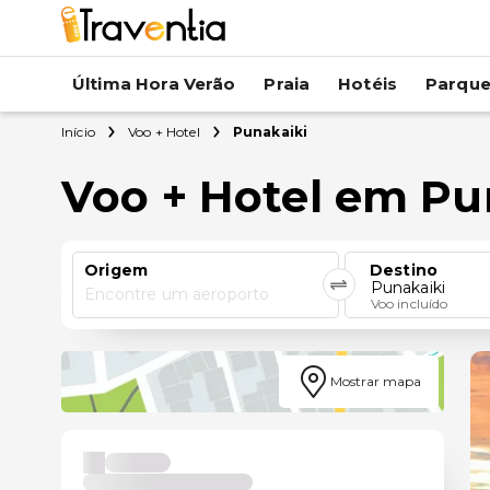
Última Hora Verão
Praia
Hotéis
Parqu
Início
Voo + Hotel
Punakaiki
Voo + Hotel em Pu
Origem
Destino
Punakaiki
Encontre um aeroporto
Voo incluído
Mostrar mapa