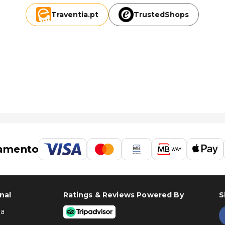
Traventia.
pt
TrustedShops
amento
nal
Ratings & Reviews Powered By
S
ha