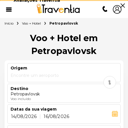
Avaliações Traventia
Início
Voo + Hotel
Petropavlovsk
Voo + Hotel em
Petropavlovsk
Origem
Encontre um aeroporto
Destino
Petropavlovsk
Voo incluído
Datas da sua viagem
14/08/2026
|
16/08/2026