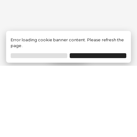
Error loading cookie banner content. Please refresh the
page.
Filtrar
Empresa
Quem somos?
Opiniões de Clientes
Aviso Legal